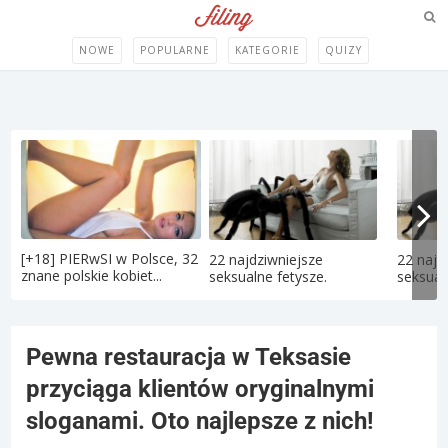
NOWE
POPULARNE
KATEGORIE
QUIZY
[+18] PIERwSI w Polsce, 32
22 najdziwniejsze
22 najd
znane polskie kobiet...
seksualne fetysze.
seksual
Pewna restauracja w Teksasie
przyciąga klientów oryginalnymi
sloganami. Oto najlepsze z nich!