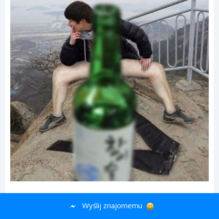
12. „Nie widać mojej twarzy – przydałoby się
Wyślij znajomemu
trochę ją rozjaśnić.”