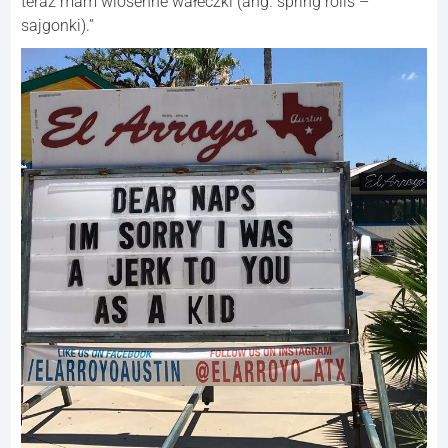
teraz mam wiosenne wałeczki (ang. spring rolls –
sajgonki).”