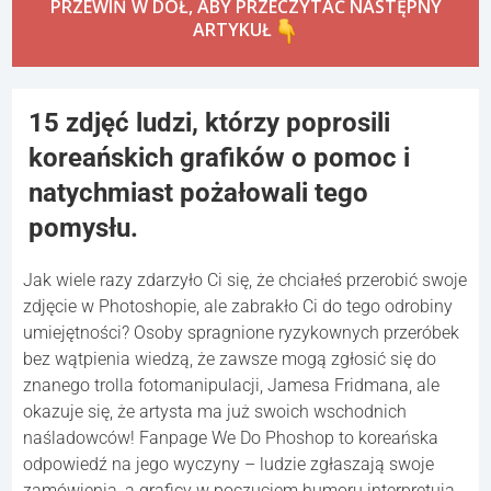
PRZEWIŃ W DÓŁ, ABY PRZECZYTAĆ NASTĘPNY
ARTYKUŁ
15 zdjęć ludzi, którzy poprosili
koreańskich grafików o pomoc i
natychmiast pożałowali tego
pomysłu.
Jak wiele razy zdarzyło Ci się, że chciałeś przerobić swoje
zdjęcie w Photoshopie, ale zabrakło Ci do tego odrobiny
umiejętności? Osoby spragnione ryzykownych przeróbek
bez wątpienia wiedzą, że zawsze mogą zgłosić się do
znanego trolla fotomanipulacji, Jamesa Fridmana, ale
okazuje się, że artysta ma już swoich wschodnich
naśladowców! Fanpage We Do Phoshop to koreańska
odpowiedź na jego wyczyny – ludzie zgłaszają swoje
zamówienia, a graficy w poczuciem humoru interpretują