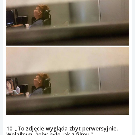
10. „To zdjęcie wygląda zbyt perwersyjnie.
Wolałbym, żeby było jak z filmu.”