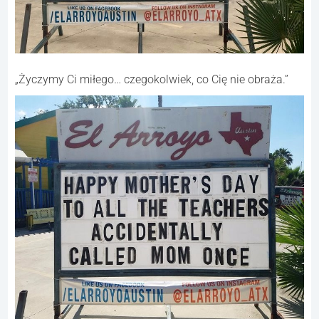
„Życzymy Ci miłego… czegokolwiek, co Cię nie obraża.”