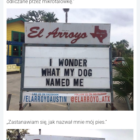
odliczane przez mikrofalówkę.”
„Zastanawiam się, jak nazwał mnie mój pies.”