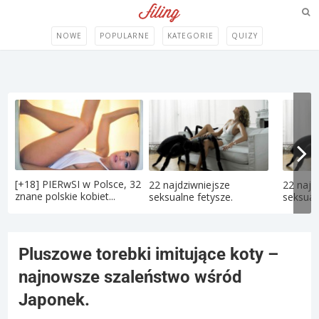
NOWE
POPULARNE
KATEGORIE
QUIZY
[+18] PIERwSI w Polsce, 32
22 najdziwniejsze
22 najd
znane polskie kobiet...
seksualne fetysze.
seksual
Pluszowe torebki imitujące koty –
najnowsze szaleństwo wśród
Japonek.