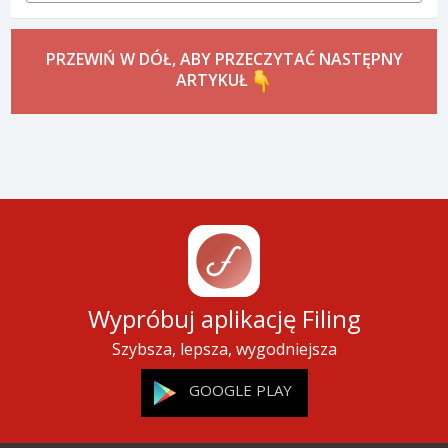
PRZEWIŃ W DÓŁ, ABY PRZECZYTAĆ NASTĘPNY
ARTYKUŁ
Wypróbuj aplikację Filing
Szybsza, lepsza, wygodniejsza
GOOGLE PLAY