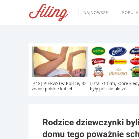
NAJNOWSZE
POPULA
[+18] PIERwSI w Polsce, 32
Lista 71 firm, które kied
znane polskie kobiet...
były polskie ale zo...
Rodzice dziewczynki byli
domu tego poważnie sc