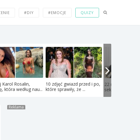
ZENIE
#DIY
#EMOCJE
QUIZY
 Karol Rosalin,
10 zdjęć gwiazd przed i po,
22 najdziwniejsze
ę, która według nau...
które sprawiły, że ...
seksualne fetysze
Reklama