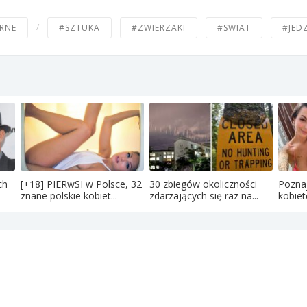
/
RNE
#SZTUKA
#ZWIERZAKI
#SWIAT
#JED
ch
[+18] PIERwSI w Polsce, 32
30 zbiegów okoliczności
Poznaj
znane polskie kobiet...
zdarzających się raz na...
kobiet