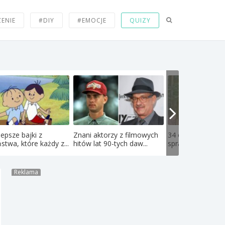
ZENIE
#DIY
#EMOCJE
QUIZY
lepsze bajki z
Znani aktorzy z filmowych
34 olbrzymie rzec
ństwa, które każdy z...
hitów lat 90-tych daw...
sprawiają, że osob
Reklama