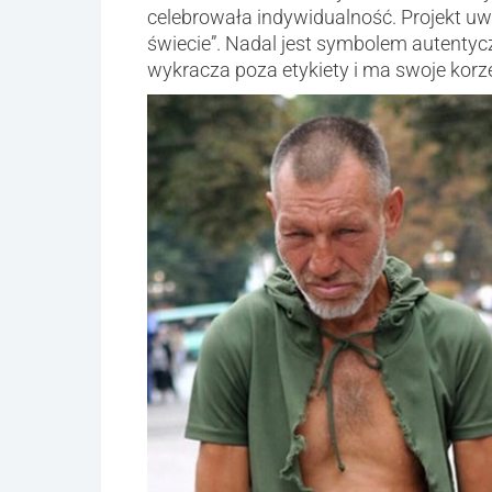
celebrowała indywidualność. Projekt u
świecie”. Nadal jest symbolem autentyc
wykracza poza etykiety i ma swoje korz