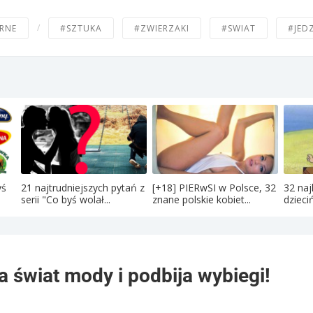
/
RNE
#SZTUKA
#ZWIERZAKI
#SWIAT
#JED
yś
21 najtrudniejszych pytań z
[+18] PIERwSI w Polsce, 32
32 naj
serii "Co byś wolał...
znane polskie kobiet...
dzieci
 świat mody i podbija wybiegi!