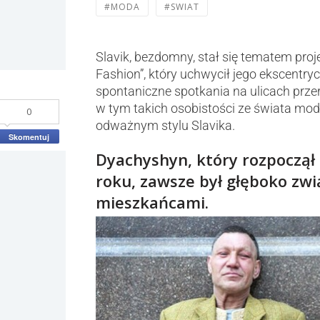
#MODA
#SWIAT
Slavik, bezdomny, stał się tematem proj
Fashion”, który uchwycił jego ekscentryc
spontaniczne spotkania na ulicach przer
w tym takich osobistości ze świata mody
0
odważnym stylu Slavika.
Skomentuj
Dyachyshyn, który rozpoczął
roku, zawsze był głęboko zw
mieszkańcami.