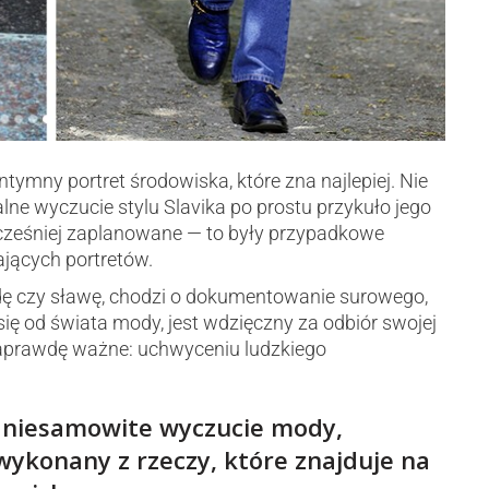
intymny portret środowiska, które zna najlepiej. Nie
lne wyczucie stylu Slavika po prostu przykuło jego
wcześniej zaplanowane — to były przypadkowe
ających portretów.
dę czy sławę, chodzi o dokumentowanie surowego,
się od świata mody, jest wdzięczny za odbiór swojej
 naprawdę ważne: uchwyceniu ludzkiego
a niesamowite wyczucie mody,
 wykonany z rzeczy, które znajduje na