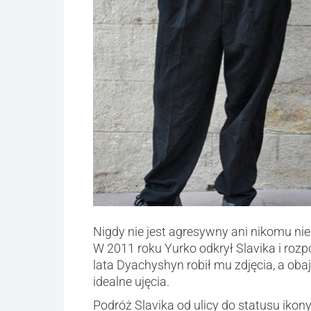
Nigdy nie jest agresywny ani nikomu nie
W 2011 roku Yurko odkrył Slavika i rozpo
lata Dyachyshyn robił mu zdjęcia, a oba
idealne ujęcia.
Podróż Slavika od ulicy do statusu ik