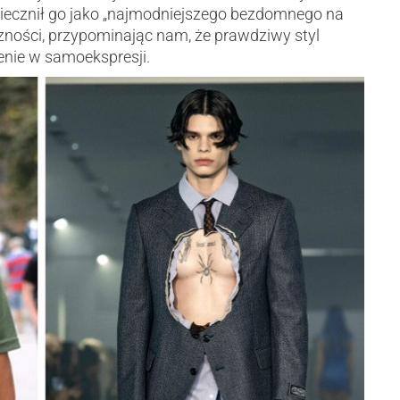
wiecznił go jako „najmodniejszego bezdomnego na
zności, przypominając nam, że prawdziwy styl
enie w samoekspresji.