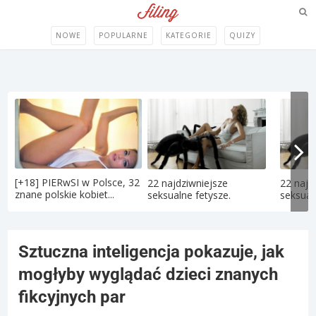
NOWE
POPULARNE
KATEGORIE
QUIZY
[+18] PIERwSI w Polsce, 32
22 najdziwniejsze
22 najd
znane polskie kobiet...
seksualne fetysze.
seksual
Sztuczna inteligencja pokazuje, jak
mogłyby wyglądać dzieci znanych
fikcyjnych par