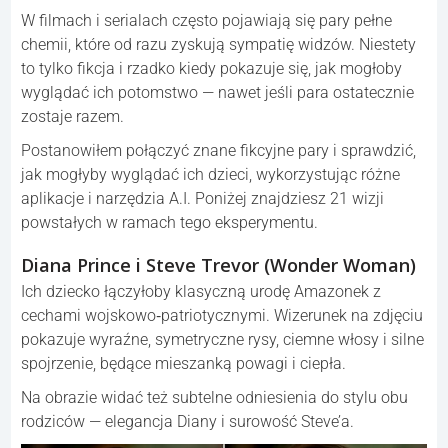
W filmach i serialach często pojawiają się pary pełne
chemii, które od razu zyskują sympatię widzów. Niestety
to tylko fikcja i rzadko kiedy pokazuje się, jak mogłoby
wyglądać ich potomstwo — nawet jeśli para ostatecznie
zostaje razem.
Postanowiłem połączyć znane fikcyjne pary i sprawdzić,
jak mogłyby wyglądać ich dzieci, wykorzystując różne
aplikacje i narzędzia A.I. Poniżej znajdziesz 21 wizji
powstałych w ramach tego eksperymentu.
Diana Prince i Steve Trevor (Wonder Woman)
Ich dziecko łączyłoby klasyczną urodę Amazonek z
cechami wojskowo‑patriotycznymi. Wizerunek na zdjęciu
pokazuje wyraźne, symetryczne rysy, ciemne włosy i silne
spojrzenie, będące mieszanką powagi i ciepła.
Na obrazie widać też subtelne odniesienia do stylu obu
rodziców — elegancja Diany i surowość Steve’a.