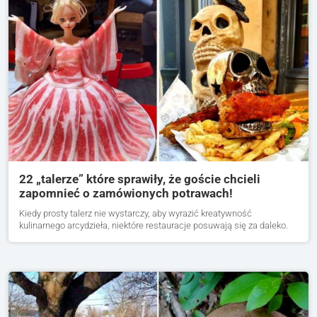
22 „talerze” które sprawiły, że goście chcieli
zapomnieć o zamówionych potrawach!
Kiedy prosty talerz nie wystarczy, aby wyrazić kreatywność
kulinarnego arcydzieła, niektóre restauracje posuwają się za daleko.