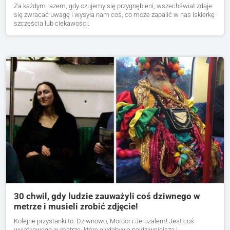
Za każdym razem, gdy czujemy się przygnębieni, wszechświat zdaje
się zwracać uwagę i wysyła nam coś, co może zapalić w nas iskierkę
szczęścia lub ciekawości.
30 chwil, gdy ludzie zauważyli coś dziwnego w
metrze i musieli zrobić zdjęcie!
Kolejne przystanki to: Dziwnowo, Mordor i Jeruzalem! Jest coś
wyjątkowego w metrze, które wydobywa najdziwniejszą i