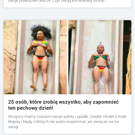
swoje prawdziwe oblicze, czyli swoją komediową stronę!
25 osób, które zrobią wszystko, aby zapomnieć
ten pechowy dzień!
Wszyscy mamy czasami swoje wzloty i upadki. Zwykle chodzi o małe
kłopoty i błędy, o których nie warto wspominać ani zwracać na nie
uwagi.