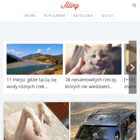
NOWE
POPULARNE
KATEGORIE
QUIZY
11 miejsc gdzie łączą się
28 niesamowitych rzeczy,
[+18] P
wody różnych rzek....
których nie wiedziałeś...
znane po