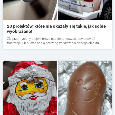
20 projektów, które nie okazały się takie, jak sobie
wyobrażano!
Źle przemyślany projekt może nas denerwować, powodować
frustrację lub budzić nagłą potrzebę zniszczenia danego obiektu.