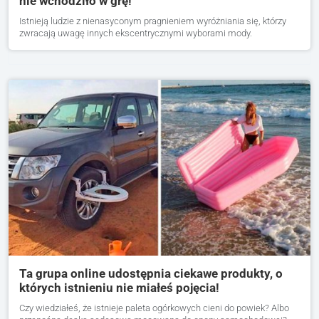
nie wchodziło w grę!
Istnieją ludzie z nienasyconym pragnieniem wyróżniania się, którzy
zwracają uwagę innych ekscentrycznymi wyborami mody.
Ta grupa online udostępnia ciekawe produkty, o
których istnieniu nie miałeś pojęcia!
Czy wiedziałeś, że istnieje paleta ogórkowych cieni do powiek? Albo