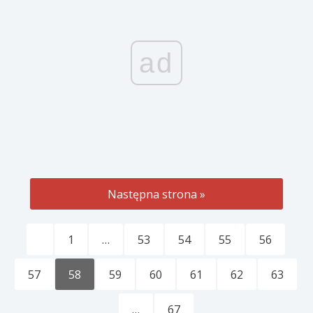
ad
Następna strona »
1
…
53
54
55
56
57
58
59
60
61
62
63
…
67