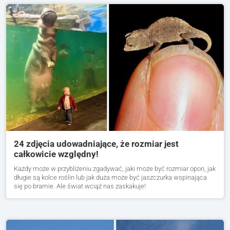
24 zdjęcia udowadniające, że rozmiar jest
całkowicie względny!
Każdy może w przybliżeniu zgadywać, jaki może być rozmiar opon, jak
długie są kolce roślin lub jak duża może być jaszczurka wspinająca
się po bramie. Ale świat wciąż nas zaskakuje!