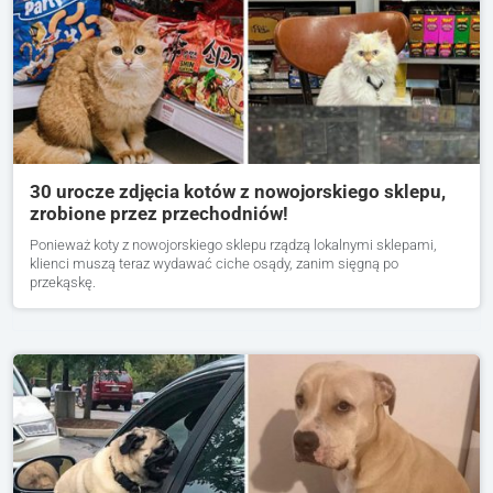
30 urocze zdjęcia kotów z nowojorskiego sklepu,
zrobione przez przechodniów!
Ponieważ koty z nowojorskiego sklepu rządzą lokalnymi sklepami,
klienci muszą teraz wydawać ciche osądy, zanim sięgną po
przekąskę.