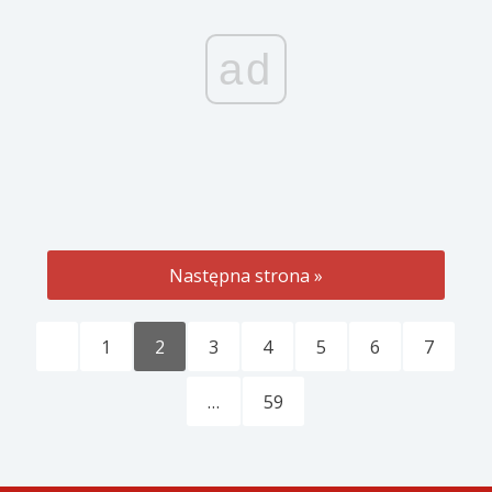
ad
Następna strona »
1
2
3
4
5
6
7
…
59