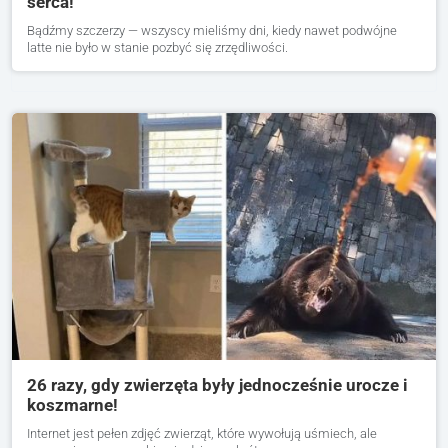
serca!
Bądźmy szczerzy — wszyscy mieliśmy dni, kiedy nawet podwójne
latte nie było w stanie pozbyć się zrzędliwości.
26 razy, gdy zwierzęta były jednocześnie urocze i
koszmarne!
Internet jest pełen zdjęć zwierząt, które wywołują uśmiech, ale