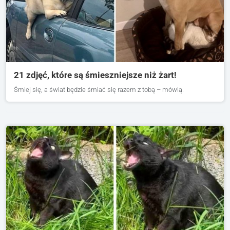
21 zdjęć, które są śmieszniejsze niż żart!
Śmiej się, a świat będzie śmiać się razem z tobą – mówią.