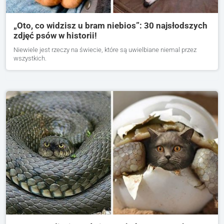
„Oto, co widzisz u bram niebios”: 30 najsłodszych
zdjęć psów w historii!
Niewiele jest rzeczy na świecie, które są uwielbiane niemal przez
wszystkich.