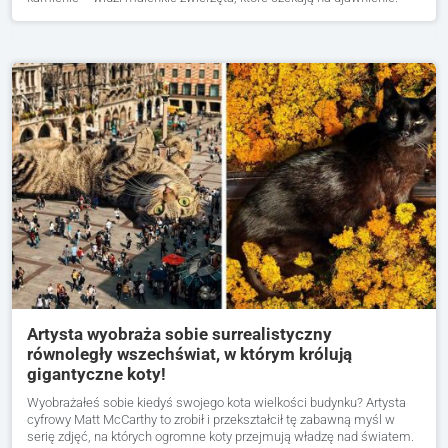
Artysta wyobraża sobie surrealistyczny
równoległy wszechświat, w którym królują
gigantyczne koty!
Wyobrażałeś sobie kiedyś swojego kota wielkości budynku? Artysta
cyfrowy Matt McCarthy to zrobił i przekształcił tę zabawną myśl w
serię zdjęć, na których ogromne koty przejmują władzę nad światem.