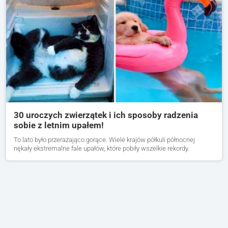
30 uroczych zwierzątek i ich sposoby radzenia
sobie z letnim upałem!
To lato było przerażająco gorące. Wiele krajów półkuli północnej
nękały ekstremalne fale upałów, które pobiły wszelkie rekordy.