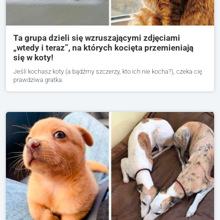
Ta grupa dzieli się wzruszającymi zdjęciami
„wtedy i teraz”, na których kocięta przemieniają
się w koty!
Jeśli kochasz koty (a bądźmy szczerzy, kto ich nie kocha?), czeka cię
prawdziwa gratka.