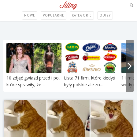
NOWE
POPULARNE
KATEGORIE
QUIZY
10 zdjęć gwiazd przed i po,
Lista 71 firm, które kiedyś
11 miej
które sprawiły, że ...
były polskie ale zo...
wody róż