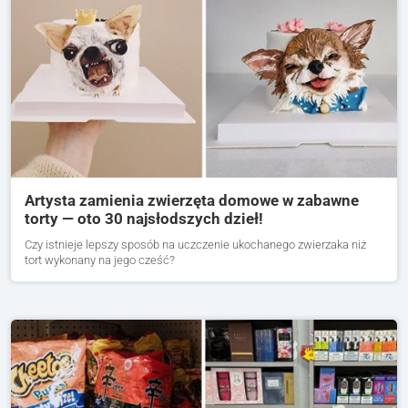
Artysta zamienia zwierzęta domowe w zabawne
torty — oto 30 najsłodszych dzieł!
Czy istnieje lepszy sposób na uczczenie ukochanego zwierzaka niż
tort wykonany na jego cześć?