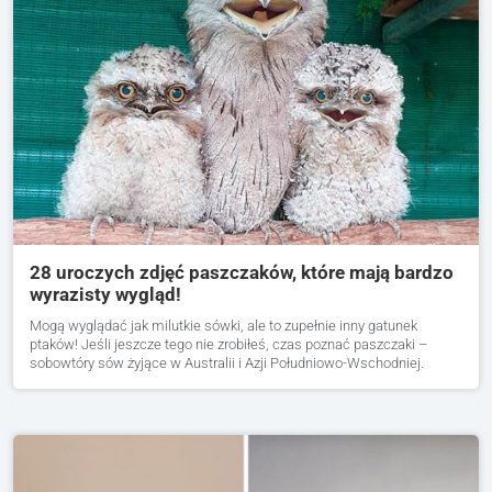
28 uroczych zdjęć paszczaków, które mają bardzo
wyrazisty wygląd!
Mogą wyglądać jak milutkie sówki, ale to zupełnie inny gatunek
ptaków! Jeśli jeszcze tego nie zrobiłeś, czas poznać paszczaki –
sobowtóry sów żyjące w Australii i Azji Południowo-Wschodniej.