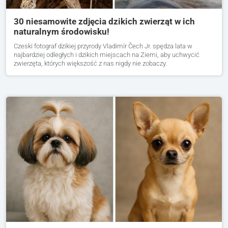
30 niesamowite zdjęcia dzikich zwierząt w ich
naturalnym środowisku!
Czeski fotograf dzikiej przyrody Vladimír Čech Jr. spędza lata w
najbardziej odległych i dzikich miejscach na Ziemi, aby uchwycić
zwierzęta, których większość z nas nigdy nie zobaczy.