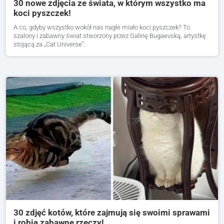
30 nowe zdjęcia ze świata, w którym wszystko ma
koci pyszczek!
A co, gdyby wszystko wokół nas nagle miało koci pyszczek? To
szalony i zabawny świat stworzony przez Galinę Bugaevską, artystkę
stojącą za „Cat Universe”.
30 zdjęć kotów, które zajmują się swoimi sprawami
i robią zabawne rzeczy!