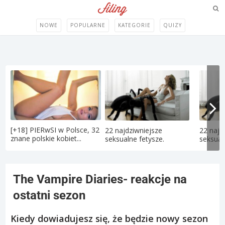
NOWE
POPULARNE
KATEGORIE
QUIZY
[+18] PIERwSI w Polsce, 32
22 najdziwniejsze
22 najd
znane polskie kobiet...
seksualne fetysze.
seksual
The Vampire Diaries- reakcje na
ostatni sezon
Kiedy dowiadujesz się, że będzie nowy sezon