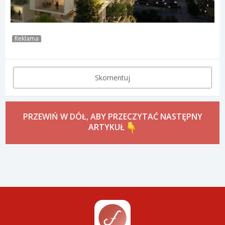
Reklama
Skomentuj
PRZEWIŃ W DÓŁ, ABY PRZECZYTAĆ NASTĘPNY
ARTYKUŁ