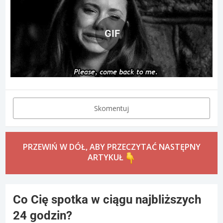
GIF
Skomentuj
PRZEWIŃ W DÓŁ, ABY PRZECZYTAĆ NASTĘPNY
ARTYKUŁ
Co Cię spotka w ciągu najbliższych
24 godzin?