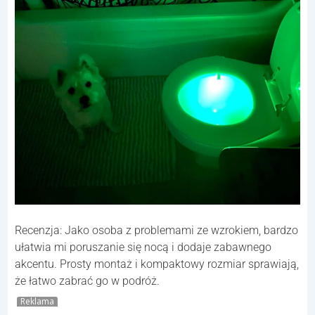
Recenzja: Jako osoba z problemami ze wzrokiem, bardzo
ułatwia mi poruszanie się nocą i dodaje zabawnego
akcentu. Prosty montaż i kompaktowy rozmiar sprawiają,
że łatwo zabrać go w podróż.
Reklama