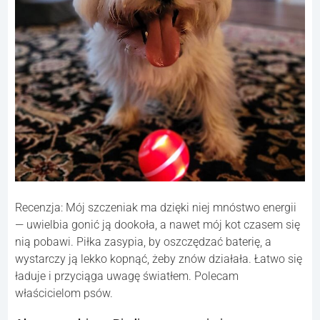
Recenzja: Mój szczeniak ma dzięki niej mnóstwo energii
— uwielbia gonić ją dookoła, a nawet mój kot czasem się
nią pobawi. Piłka zasypia, by oszczędzać baterię, a
wystarczy ją lekko kopnąć, żeby znów działała. Łatwo się
ładuje i przyciąga uwagę światłem. Polecam
właścicielom psów.