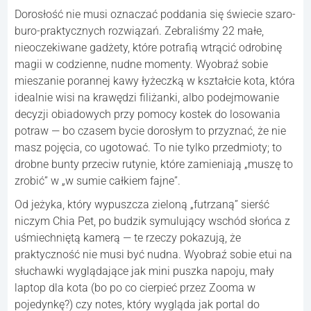
Dorosłość nie musi oznaczać poddania się świecie szaro-
buro-praktycznych rozwiązań. Zebraliśmy 22 małe,
nieoczekiwane gadżety, które potrafią wtrącić odrobinę
magii w codzienne, nudne momenty. Wyobraź sobie
mieszanie porannej kawy łyżeczką w kształcie kota, która
idealnie wisi na krawędzi filiżanki, albo podejmowanie
decyzji obiadowych przy pomocy kostek do losowania
potraw — bo czasem bycie dorosłym to przyznać, że nie
masz pojęcia, co ugotować. To nie tylko przedmioty; to
drobne bunty przeciw rutynie, które zamieniają „muszę to
zrobić” w „w sumie całkiem fajne”.
Od jeżyka, który wypuszcza zieloną „futrzaną” sierść
niczym Chia Pet, po budzik symulujący wschód słońca z
uśmiechniętą kamerą — te rzeczy pokazują, że
praktyczność nie musi być nudna. Wyobraź sobie etui na
słuchawki wyglądające jak mini puszka napoju, mały
laptop dla kota (bo po co cierpieć przez Zooma w
pojedynkę?) czy notes, który wygląda jak portal do