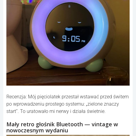
Recenzja: Mój pięciolatek przestał wstawać przed świtem
po wprowadzeniu prostego systemu: „zielone znaczy
start”. To uratowało mi nerwy i działa świetnie.
Mały retro głośnik Bluetooth — vintage w
nowoczesnym wydaniu