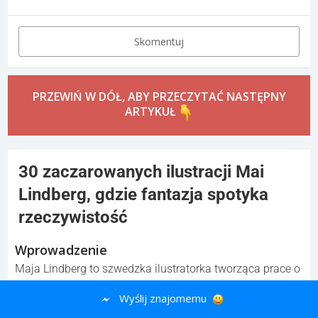
Skomentuj
PRZEWIŃ W DÓŁ, ABY PRZECZYTAĆ NASTĘPNY
ARTYKUŁ
30 zaczarowanych ilustracji Mai
Lindberg, gdzie fantazja spotyka
rzeczywistość
Wprowadzenie
Maja Lindberg to szwedzka ilustratorka tworząca prace o
baśniowym, lekko melancholijnym nastroju. Jej ilustracje
Wyślij znajomemu
łączą elementy fantazji i codzienności — subtelne kolory i