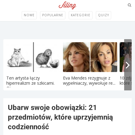
NOWE
POPULARNE
KATEGORIE
QUIZY
Ten artysta łączy
Eva Mendes rezygnuje z
10 zdję
hiperrealizm ze szkicami.
wypełniaczy, wywołuje re...
które sp
Oto...
Ubarw swoje obowiązki: 21
przedmiotów, które uprzyjemnią
codzienność