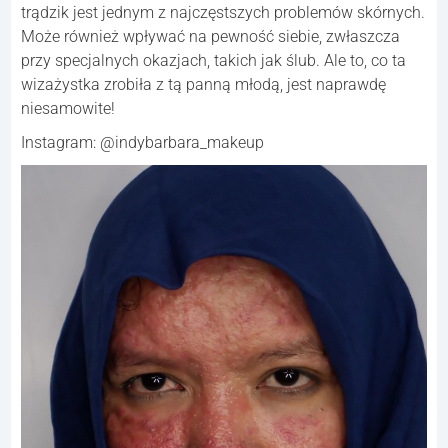
trądzik jest jednym z najczęstszych problemów skórnych.
Może również wpływać na pewność siebie, zwłaszcza
przy specjalnych okazjach, takich jak ślub. Ale to, co ta
wizażystka zrobiła z tą panną młodą, jest naprawdę
niesamowite!
Instagram: @indybarbara_makeup