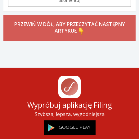
Skomentuj
PRZEWIŃ W DÓŁ, ABY PRZECZYTAĆ NASTĘPNY
ARTYKUŁ
Wypróbuj aplikację Filing
Szybsza, lepsza, wygodniejsza
GOOGLE PLAY