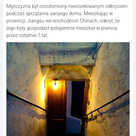
Mężczyzna był oszołomiony nieoczekiwanym odkryciem
podczas sprzątania swojego domu. Mieszkając w
prowincji Jiangsu we wschodnich Chinach, odkrył, że
jego były gospodarz potajemnie mieszkał w piwnicy
przez ostatnie 7 lat.