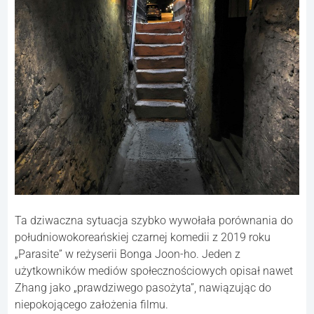
Ta dziwaczna sytuacja szybko wywołała porównania do
południowokoreańskiej czarnej komedii z 2019 roku
„Parasite” w reżyserii Bonga Joon-ho. Jeden z
użytkowników mediów społecznościowych opisał nawet
Zhang jako „prawdziwego pasożyta”, nawiązując do
niepokojącego założenia filmu.