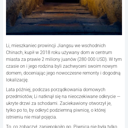
Li, mieszkaniec prowincji Jiangsu we wschodnich
Chinach, kupił w 2018 roku używany dom w centrum
miasta za prawie 2 miliony juanów (280 000 USD). W tym
czasie on i jego rodzina byli zachwyceni swoim nowym
domem, doceniając jego nowoczesne remonty i dogodną
lokalizację.
Lata później, podczas porządkowania domowych
przedmiotów, Li natknął się na nieoczekiwane odkrycie —
ukryte drzwi za schodami. Zaciekawiony otworzył je,
tylko po to, by odkryć podziemną piwnicę, o której
istnieniu nie miał pojęcia.
To, co zobaczył, zaniepokoiło go. Piwnica nie była tylko