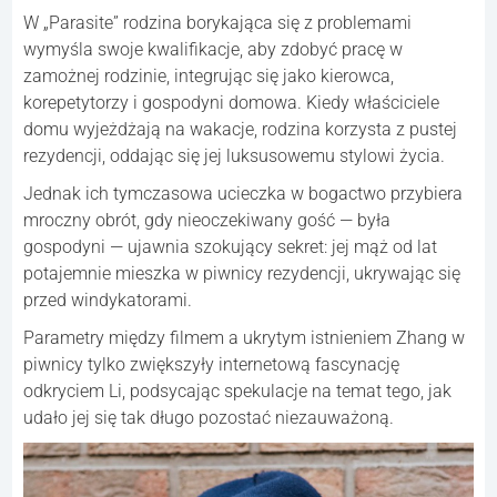
W „Parasite” rodzina borykająca się z problemami
wymyśla swoje kwalifikacje, aby zdobyć pracę w
zamożnej rodzinie, integrując się jako kierowca,
korepetytorzy i gospodyni domowa. Kiedy właściciele
domu wyjeżdżają na wakacje, rodzina korzysta z pustej
rezydencji, oddając się jej luksusowemu stylowi życia.
Jednak ich tymczasowa ucieczka w bogactwo przybiera
mroczny obrót, gdy nieoczekiwany gość — była
gospodyni — ujawnia szokujący sekret: jej mąż od lat
potajemnie mieszka w piwnicy rezydencji, ukrywając się
przed windykatorami.
Parametry między filmem a ukrytym istnieniem Zhang w
piwnicy tylko zwiększyły internetową fascynację
odkryciem Li, podsycając spekulacje na temat tego, jak
udało jej się tak długo pozostać niezauważoną.