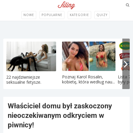
NOWE
POPULARNE
KATEGORIE
QUIZY
Poznaj Karol Rosalin,
Lista 71
22 najdziwniejsze
kobietę, która według nau...
były pol
seksualne fetysze.
Właściciel domu był zaskoczony
nieoczekiwanym odkryciem w
piwnicy!