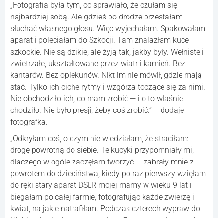
„Fotografia była tym, co sprawiało, że czułam się
najbardziej sobą. Ale gdzieś po drodze przestałam
słuchać własnego głosu. Więc wyjechałam. Spakowałam
aparat i poleciałam do Szkocji. Tam znalazłam kuce
szkockie. Nie są dzikie, ale żyją tak, jakby były. Wełniste i
zwietrzałe, ukształtowane przez wiatr i kamień. Bez
kantarów. Bez opiekunów. Nikt im nie mówił, gdzie mają
stać. Tylko ich ciche rytmy i wzgórza toczące się za nimi.
Nie obchodziło ich, co mam zrobić — i o to właśnie
chodziło. Nie było presji, żeby coś zrobić.” – dodaje
fotografka.
„Odkryłam coś, o czym nie wiedziałam, że straciłam:
drogę powrotną do siebie. Te kucyki przypomniały mi,
dlaczego w ogóle zaczęłam tworzyć — zabrały mnie z
powrotem do dzieciństwa, kiedy po raz pierwszy wzięłam
do ręki stary aparat DSLR mojej mamy w wieku 9 lat i
biegałam po całej farmie, fotografując każde zwierzę i
kwiat, na jakie natrafiłam. Podczas czterech wypraw do