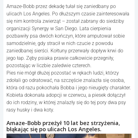
Amaze-Bobb przez dekadę tułał się zaniedbany po
ulicach Los Angeles. Po dłuższym czasie zainteresowała
się nim kontrola zwierząt – został zabrany do siedziby
organizacji Synergy w San Diego. Lata cierpienia
pozbawiły psa dwóch kończyn, które amputował sobie
samodzielnie, gdy stracił w nich czucie z powodu
zaniedbanej sierści. Kołtuny przerwały dopływ krwi do
jego łap. Zęby psiaka prawie całkowicie przegniły,
pozostając w liczbie zaledwie czterech.
Pies nie mógł dłużej pozostać w rękach ludzi, którzy
zdołali go odratować, na szczęście znalazła się osoba,
która od razu pokochała Bobba i jego nieugięty charakter.
Kobieta dokonała adopcji w czerwcu, a piesek dołączył
do ich rodziny, w której znalazły się do tej pory dwa psy
rasy husky i dwa koty.
Amaze-Bobb przeżył 10 lat bez strzyżenia,
błąkając się po ulicach Los Angeles.