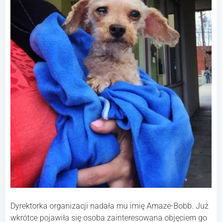
Dyrektorka organizacji nadała mu imię Amaze-Bobb. Już
wkrótce pojawiła się osoba zainteresowana objęciem go