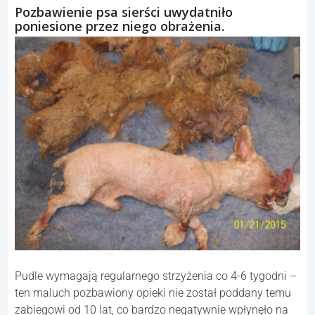
Pozbawienie psa sierści uwydatniło
poniesione przez niego obrażenia.
Pudle wymagają regularnego strzyżenia co 4-6 tygodni –
ten maluch pozbawiony opieki nie został poddany temu
zabiegowi od 10 lat, co bardzo negatywnie wpłynęło na