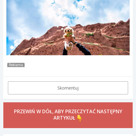
Reklama
Skomentuj
PRZEWIŃ W DÓŁ, ABY PRZECZYTAĆ NASTĘPNY
ARTYKUŁ