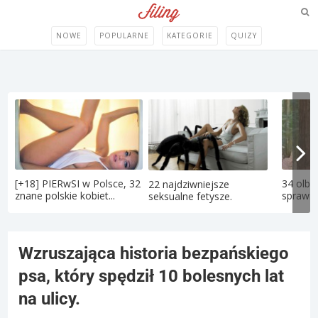
NOWE
POPULARNE
KATEGORIE
QUIZY
[+18] PIERwSI w Polsce, 32
34 olbr
22 najdziwniejsze
znane polskie kobiet...
sprawiaj
seksualne fetysze.
Wzruszająca historia bezpańskiego
psa, który spędził 10 bolesnych lat
na ulicy.