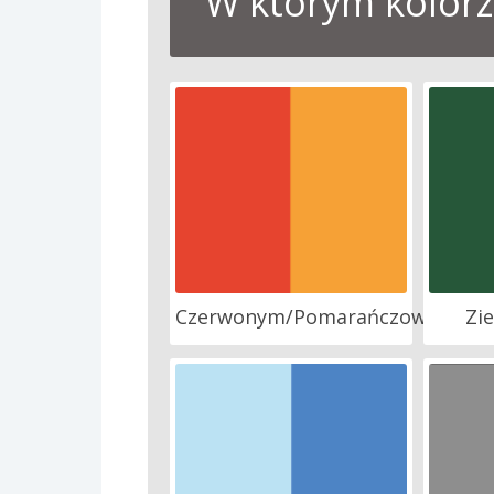
W którym kolorze
Czerwonym/Pomarańczowym
Zi