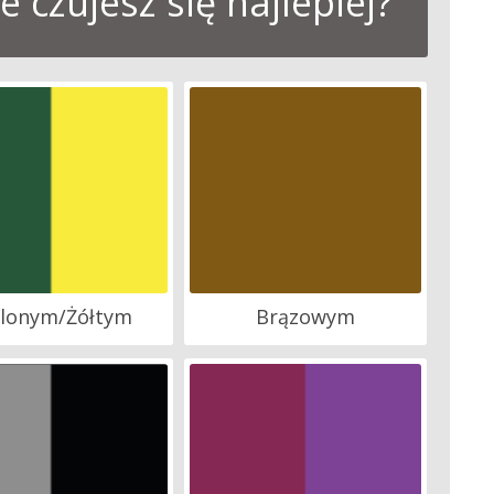
 czujesz się najlepiej?
elonym/Żółtym
Brązowym