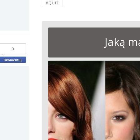
#QUIZ
Jaką m
0
Skomentuj