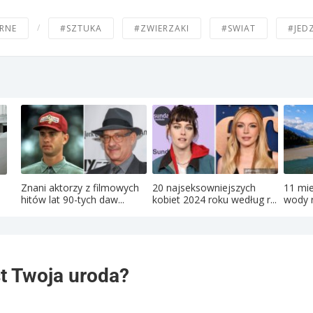
/
RNE
#SZTUKA
#ZWIERZAKI
#SWIAT
#JED
Znani aktorzy z filmowych
20 najseksowniejszych
11 mie
hitów lat 90-tych daw...
kobiet 2024 roku według r...
wody r
t Twoja uroda?