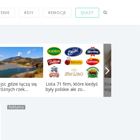
ZENIE
#DIY
#EMOCJE
QUIZY
jsc gdzie łączą się
Lista 71 firm, które kiedyś
Eva Mendes rezy
óżnych rzek....
były polskie ale zo...
wypełniaczy, wywo
Reklama