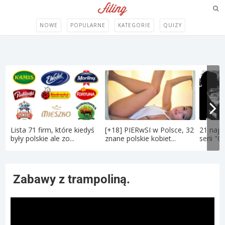
NOWE
POPULARNE
KATEGORIE
QUIZY
Lista 71 firm, które kiedyś
[+18] PIERwSI w Polsce, 32
21 najt
były polskie ale zo...
znane polskie kobiet...
serii "C
Zabawy z trampoliną.