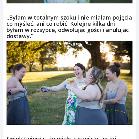
„Byłam w totalnym szoku i nie miałam pojęcia
co myśleć, ani co robić. Kolejne kilka dni
byłam w rozsypce, odwołując gości i anulując
dostawy.”
Swink twierdzi, że miała szczęście, że jej