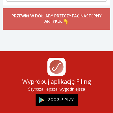
PRZEWIŃ W DÓŁ, ABY PRZECZYTAĆ NASTĘPNY
ARTYKUŁ
Wypróbuj aplikację Filing
Szybsza, lepsza, wygodniejsza
GOOGLE PLAY