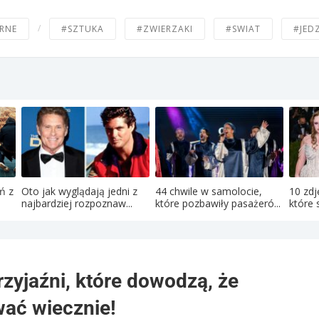
/
RNE
#SZTUKA
#ZWIERZAKI
#SWIAT
#JED
ń z
Oto jak wyglądają jedni z
44 chwile w samolocie,
10 zdj
najbardziej rozpoznaw...
które pozbawiły pasażeró...
które s
zyjaźni, które dowodzą, że
wać wiecznie!