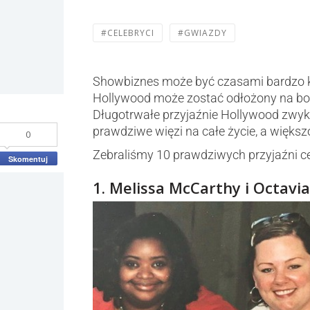
#CELEBRYCI
#GWIAZDY
Showbiznes może być czasami bardzo kon
Hollywood może zostać odłożony na bok 
Długotrwałe przyjaźnie Hollywood zwykl
prawdziwe więzi na całe życie, a większo
0
Zebraliśmy 10 prawdziwych przyjaźni ce
Skomentuj
1. Melissa McCarthy i Octavi