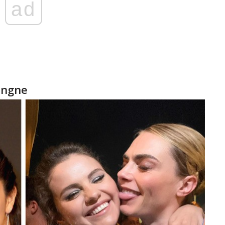
ad
ingne