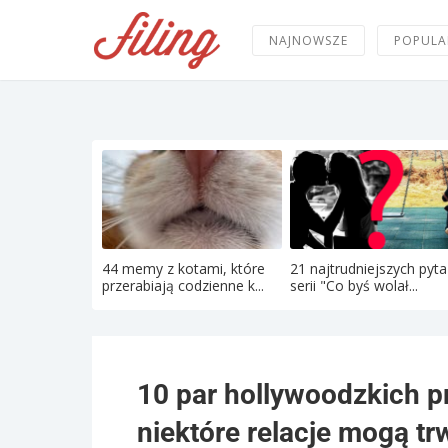
NAJNOWSZE
POPULA
44 memy z kotami, które
21 najtrudniejszych pyta
przerabiają codzienne k...
serii "Co byś wolał...
10 par hollywoodzkich pr
niektóre relacje mogą tr