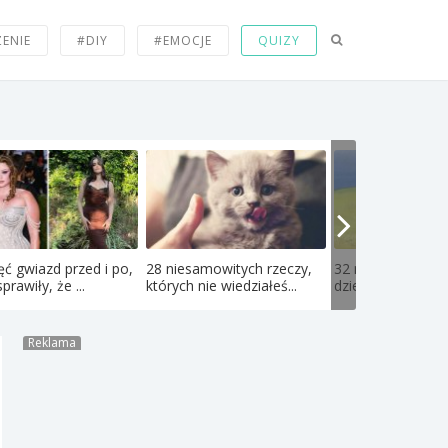
ZENIE
#DIY
#EMOCJE
QUIZY
ęć gwiazd przed i po,
28 niesamowitych rzeczy,
32 najlepsze bajki
prawiły, że ...
których nie wiedziałeś...
dzieciństwa, które
Reklama