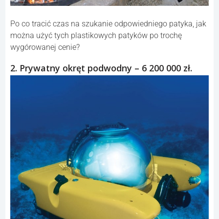
Po co tracić czas na szukanie odpowiedniego patyka, jak
można użyć tych plastikowych patyków po trochę
wygórowanej cenie?
2. Prywatny okręt podwodny – 6 200 000 zł.