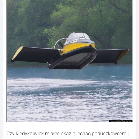
Czy kiedykolwiek miałeś okazję jechać poduszkowcem i