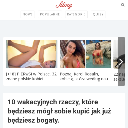
NOWE
POPULARNE
KATEGORIE
QUIZY
[+18] PIERwSI w Polsce, 32
Poznaj Karol Rosalin,
22 najd
znane polskie kobiet...
kobietę, która według nau...
seksual
10 wakacyjnych rzeczy, które
będziesz mógł sobie kupić jak już
będziesz bogaty.