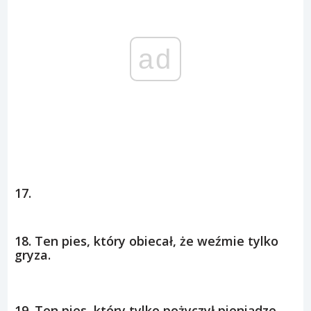
ad
17.
18. Ten pies, który obiecał, że weźmie tylko
gryza.
19. Ten pies, który tylko pożyczył pieniądze.