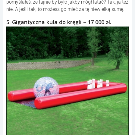
pomyślałeś, że fajnie by było jakby mógł latać? Tak, ja też
nie. A jeśli tak, to możesz go mieć za tę niewielką sumę.
5. Gigantyczna kula do kręgli – 17 000 zł.