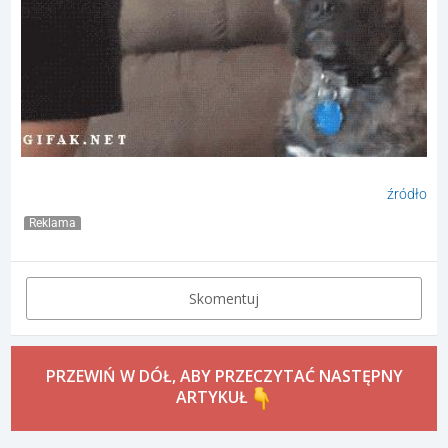
źródło
Reklama
Skomentuj
PRZEWIŃ W DÓŁ, ABY PRZECZYTAĆ NASTĘPNY
ARTYKUŁ