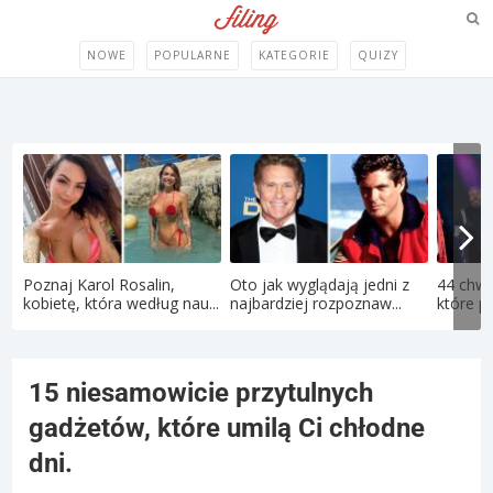
NOWE
POPULARNE
KATEGORIE
QUIZY
Poznaj Karol Rosalin,
Oto jak wyglądają jedni z
44 chwi
kobietę, która według nau...
najbardziej rozpoznaw...
które p
15 niesamowicie przytulnych
gadżetów, które umilą Ci chłodne
dni.