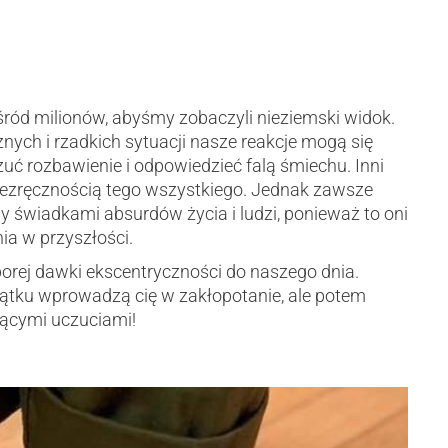
ód milionów, abyśmy zobaczyli nieziemski widok.
znych i rzadkich sytuacji nasze reakcje mogą się
uć rozbawienie i odpowiedzieć falą śmiechu. Inni
niezręcznością tego wszystkiego. Jednak zawsze
 świadkami absurdów życia i ludzi, ponieważ to oni
ia w przyszłości.
porej dawki ekscentryczności do naszego dnia.
zątku wprowadzą cię w zakłopotanie, ale potem
jącymi uczuciami!