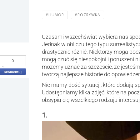
#HUMOR
#ROZRYWKA
Czasami wszechświat wybiera nas spośr
Jednak w obliczu tego typu surrealistyc
drastycznie różnić. Niektórzy mogą pocz
mogą czuć się niespokojni i poruszeni 
0
możemy uznać za szczęście, że jesteśmy
Skomentuj
tworzą najlepsze historie do opowiedzen
Nie mamy dość sytuacji, które dodają s
Udostępniamy kilka zdjęć, które na poc
obsypią cię wszelkiego rodzaju interesu
1.