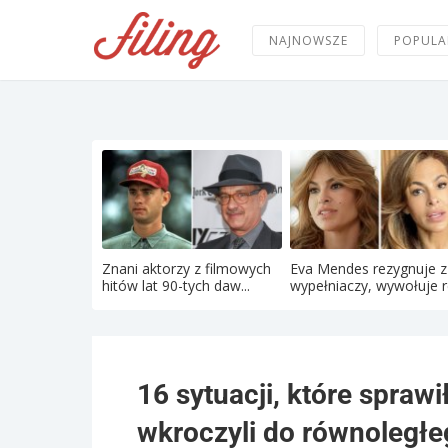
NAJNOWSZE
POPULA
Znani aktorzy z filmowych
Eva Mendes rezygnuje z
hitów lat 90-tych daw...
wypełniaczy, wywołuje re
16 sytuacji, które sprawił
wkroczyli do równoległ