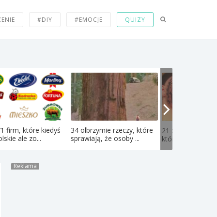
ZENIE
#DIY
#EMOCJE
QUIZY
71 firm, które kiedyś
34 olbrzymie rzeczy, które
21 zdjęć nastolat
lskie ale zo...
sprawiają, że osoby ...
których obejrzeniu
Reklama