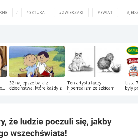
/
RNE
#SZTUKA
#ZWIERZAKI
#SWIAT
#JED
32 najlepsze bajki z
Ten artysta łączy
Lista 
...
dzieciństwa, które każdy z...
hiperrealizm ze szkicami.
były po
Oto...
y, że ludzie poczuli się, jakby
ego wszechświata!