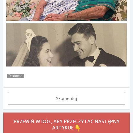
Reklama
Skomentuj
PRZEWIŃ W DÓŁ, ABY PRZECZYTAĆ NASTĘPNY
ARTYKUŁ