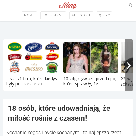
NOWE
POPULARNE
KATEGORIE
QUIZY
Lista 71 firm, które kiedyś
10 zdjęć gwiazd przed i po,
22 najd
były polskie ale zo...
które sprawiły, że ...
seksual
18 osób, które udowadniają, że
miłość rośnie z czasem!
Kochanie kogoś i bycie kochanym =to najlepsza rzecz,