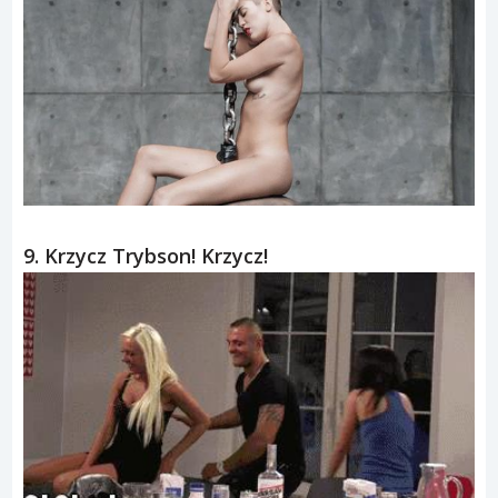
Przyznajcie się… kto nie odpowiedział na zagadkę?
8. Szał na Miley, kulę, młotek i Robina Thicke.