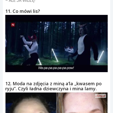
– Ja nie widzę…
– ALE JA WIDZĘ!
11. Co mówi lis?