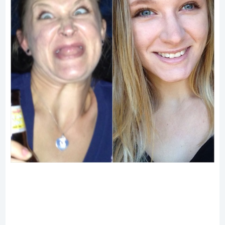
12. Moda na zdjęcia z miną a’la „kwasem po
ryju”. Czyli ładna dziewczyna i mina lamy.