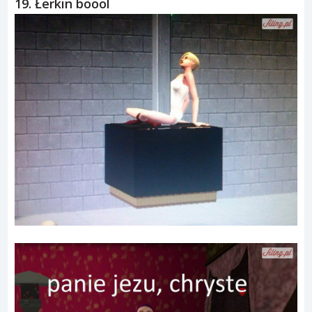
19. Łerkin boool