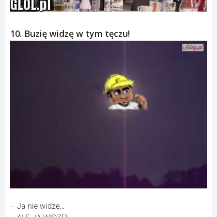
9. Krzycz Trybson! Krzycz!
10. Buzię widzę w tym tęczu!