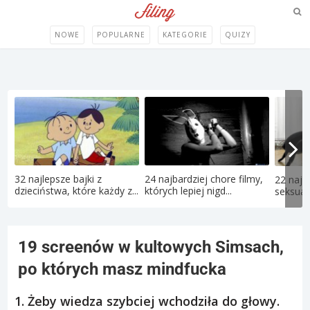
NOWE
POPULARNE
KATEGORIE
QUIZY
32 najlepsze bajki z
24 najbardziej chore filmy,
22 najd
dzieciństwa, które każdy z...
których lepiej nigd...
seksual
19 screenów w kultowych Simsach,
po których masz mindfucka
1. Żeby wiedza szybciej wchodziła do głowy.