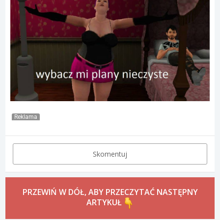
Reklama
Skomentuj
PRZEWIŃ W DÓŁ, ABY PRZECZYTAĆ NASTĘPNY
ARTYKUŁ