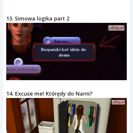
13. Simowa logika part 2
14. Excuse me! Którędy do Narni?