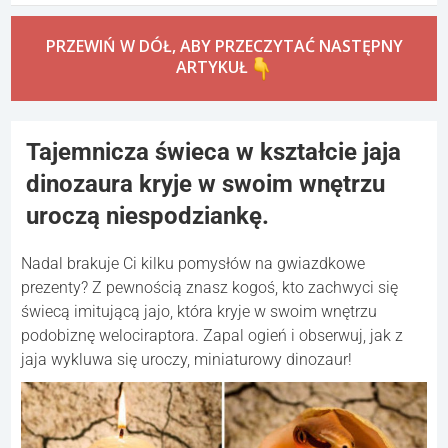
PRZEWIŃ W DÓŁ, ABY PRZECZYTAĆ NASTĘPNY
ARTYKUŁ
Tajemnicza świeca w kształcie jaja
dinozaura kryje w swoim wnętrzu
uroczą niespodziankę.
Nadal brakuje Ci kilku pomysłów na gwiazdkowe
prezenty? Z pewnością znasz kogoś, kto zachwyci się
świecą imitującą jajo, która kryje w swoim wnętrzu
podobiznę welociraptora. Zapal ogień i obserwuj, jak z
jaja wykluwa się uroczy, miniaturowy dinozaur!