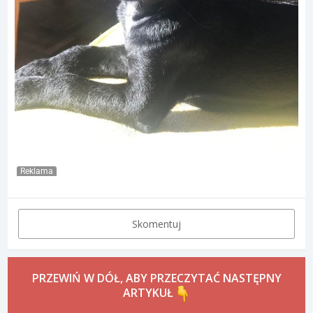
Reklama
Skomentuj
PRZEWIŃ W DÓŁ, ABY PRZECZYTAĆ NASTĘPNY
ARTYKUŁ