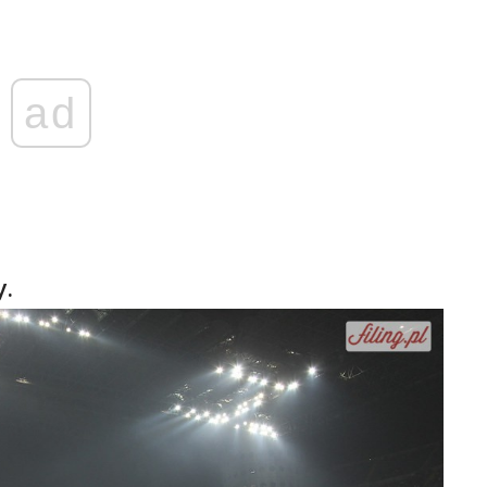
ad
y.