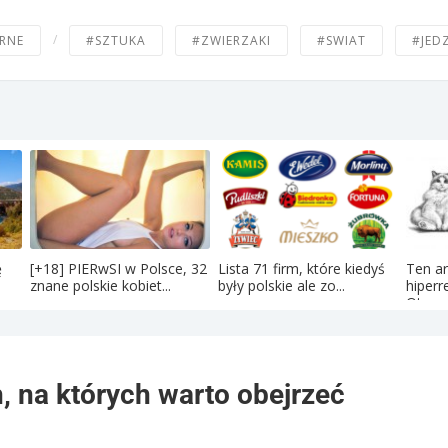
/
RNE
#SZTUKA
#ZWIERZAKI
#SWIAT
#JED
ę
[+18] PIERwSI w Polsce, 32
Lista 71 firm, które kiedyś
Ten ar
znane polskie kobiet...
były polskie ale zo...
hiperr
Oto...
, na których warto obejrzeć