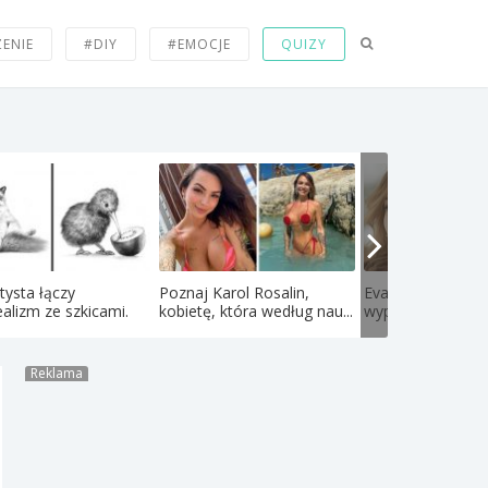
ZENIE
#DIY
#EMOCJE
QUIZY
tysta łączy
Poznaj Karol Rosalin,
Eva Mendes rezy
ealizm ze szkicami.
kobietę, która według nau...
wypełniaczy, wywo
Reklama