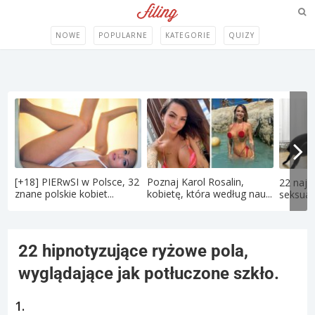
NOWE
POPULARNE
KATEGORIE
QUIZY
[+18] PIERwSI w Polsce, 32
Poznaj Karol Rosalin,
22 najd
znane polskie kobiet...
kobietę, która według nau...
seksual
22 hipnotyzujące ryżowe pola,
wyglądające jak potłuczone szkło.
1.