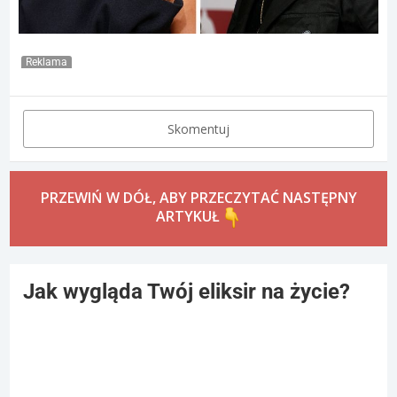
Reklama
Skomentuj
PRZEWIŃ W DÓŁ, ABY PRZECZYTAĆ NASTĘPNY
ARTYKUŁ
Jak wygląda Twój eliksir na życie?