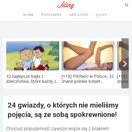
NOWE
POPULARNE
KATEGORIE
QUIZY
32 najlepsze bajki z
[+18] PIERwSI w Polsce, 32
[+18] P
dzieciństwa, które każdy z...
znane polskie kobiet...
znane po
24 gwiazdy, o których nie mieliśmy
pojęcia, są ze sobą spokrewnione!
Chociaż popularność zawsze wiąże się z brakiem