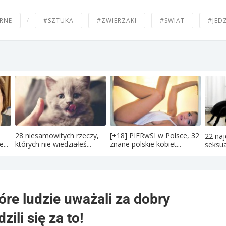
/
RNE
#SZTUKA
#ZWIERZAKI
#SWIAT
#JED
28 niesamowitych rzeczy,
[+18] PIERwSI w Polsce, 32
22 naj
...
których nie wiedziałeś...
znane polskie kobiet...
seksua
óre ludzie uważali za dobry
ili się za to!