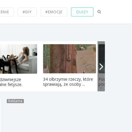
ZENIE
#DIY
#EMOCJE
QUIZY
34 olbrzymie rzeczy, które
Podział bogactwa
dziwniejsze
sprawiają, że osoby ...
podwójnych sta
lne fetysze.
dla ...
Reklama