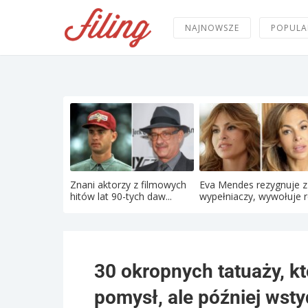
NAJNOWSZE
POPULA
Znani aktorzy z filmowych
Eva Mendes rezygnuje z
hitów lat 90-tych daw...
wypełniaczy, wywołuje re
30 okropnych tatuaży, kt
pomysł, ale później wstydz