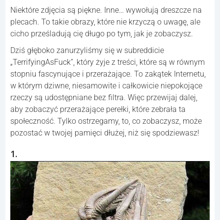
Niektóre zdjęcia są piękne. Inne… wywołują dreszcze na
plecach. To takie obrazy, które nie krzyczą o uwagę, ale
cicho prześladują cię długo po tym, jak je zobaczysz.
Dziś głęboko zanurzyliśmy się w subreddicie
„TerrifyingAsFuck”, który żyje z treści, które są w równym
stopniu fascynujące i przerażające. To zakątek Internetu,
w którym dziwne, niesamowite i całkowicie niepokojące
rzeczy są udostępniane bez filtra. Więc przewijaj dalej,
aby zobaczyć przerażające perełki, które zebrała ta
społeczność. Tylko ostrzegamy, to, co zobaczysz, może
pozostać w twojej pamięci dłużej, niż się spodziewasz!
1.