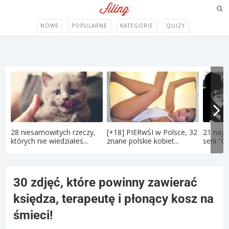
NOWE
POPULARNE
KATEGORIE
QUIZY
28 niesamowitych rzeczy,
[+18] PIERwSI w Polsce, 32
21 najt
których nie wiedziałeś...
znane polskie kobiet...
serii "C
30 zdjęć, które powinny zawierać
księdza, terapeutę i płonący kosz na
śmieci!