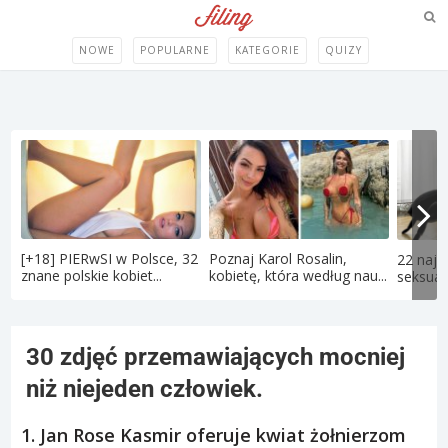
NOWE
POPULARNE
KATEGORIE
QUIZY
[+18] PIERwSI w Polsce, 32
Poznaj Karol Rosalin,
22 najd
znane polskie kobiet...
kobietę, która według nau...
seksual
30 zdjęć przemawiających mocniej
niż niejeden człowiek.
1. Jan Rose Kasmir oferuje kwiat żołnierzom