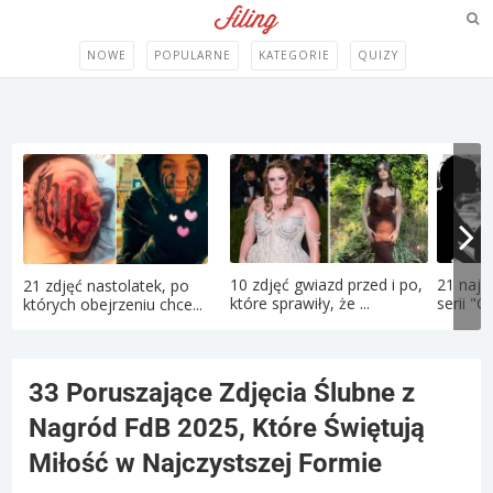
NOWE
POPULARNE
KATEGORIE
QUIZY
10 zdjęć gwiazd przed i po,
21 najt
21 zdjęć nastolatek, po
które sprawiły, że ...
serii "C
których obejrzeniu chce...
33 Poruszające Zdjęcia Ślubne z
Nagród FdB 2025, Które Świętują
Miłość w Najczystszej Formie