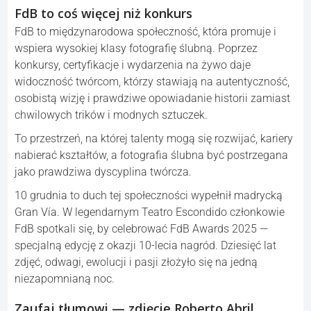
FdB to coś więcej niż konkurs
FdB to międzynarodowa społeczność, która promuje i
wspiera wysokiej klasy fotografię ślubną. Poprzez
konkursy, certyfikacje i wydarzenia na żywo daje
widoczność twórcom, którzy stawiają na autentyczność,
osobistą wizję i prawdziwe opowiadanie historii zamiast
chwilowych trików i modnych sztuczek.
To przestrzeń, na której talenty mogą się rozwijać, kariery
nabierać kształtów, a fotografia ślubna być postrzegana
jako prawdziwa dyscyplina twórcza.
10 grudnia to duch tej społeczności wypełnił madrycką
Gran Vía. W legendarnym Teatro Escondido członkowie
FdB spotkali się, by celebrować FdB Awards 2025 —
specjalną edycję z okazji 10-lecia nagród. Dziesięć lat
zdjęć, odwagi, ewolucji i pasji złożyło się na jedną
niezapomnianą noc.
Zaufaj tłumowi — zdjęcie Roberto Abril