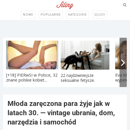
NOWE
POPULARNE
KATEGORIE
QUIZY
[+18] PIERwSI w Polsce, 32
Eva Men
22 najdziwniejsze
znane polskie kobiet...
wypełni
seksualne fetysze.
Młoda zaręczona para żyje jak w
latach 30. — vintage ubrania, dom,
narzędzia i samochód