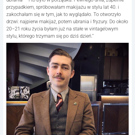
przypadkiem, spróbowałam makijażu w stylu lat 40. i
zakochałam się w tym, jak to wyglądało. To otworzyło
drzwi: najpierw makijaż, potem ubrania i fryzury. Do około
20–21 roku życia byłam już na stałe w vintage’owym
stylu, którego trzymam się po dziś dzień.”