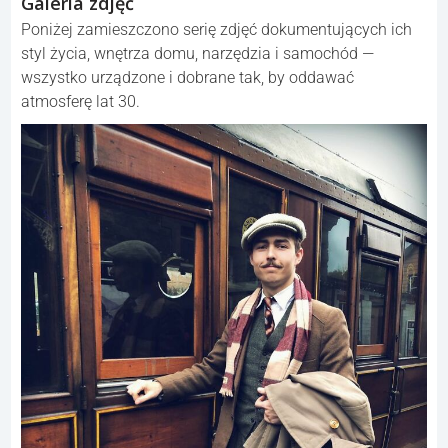
Galeria zdjęć
Poniżej zamieszczono serię zdjęć dokumentujących ich
styl życia, wnętrza domu, narzędzia i samochód —
wszystko urządzone i dobrane tak, by oddawać
atmosferę lat 30.