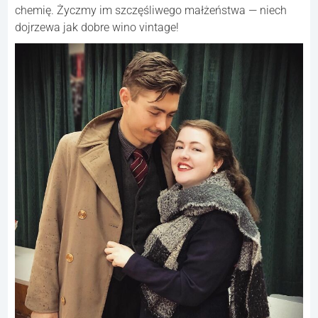
chemię. Życzmy im szczęśliwego małżeństwa — niech
dojrzewa jak dobre wino vintage!