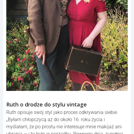
Ruth o drodze do stylu vintage
Ruth opisuje swój styl jako proces odkrywania siebie.
„Byłam chłopczycą aż do około 16. roku życia i
myślałam, że po prostu nie interesuje mnie makijaż ani
ubrania — i to było w porządku. Pewnego dnia, zupełnie