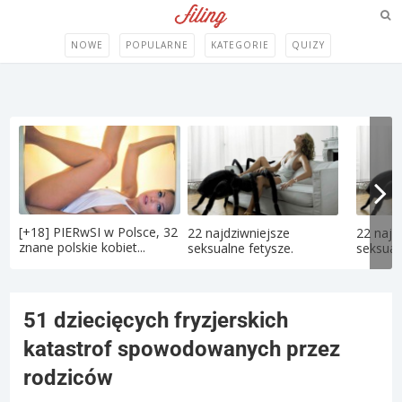
NOWE
POPULARNE
KATEGORIE
QUIZY
[+18] PIERwSI w Polsce, 32
22 najdziwniejsze
22 najd
znane polskie kobiet...
seksualne fetysze.
seksual
51 dziecięcych fryzjerskich
katastrof spowodowanych przez
rodziców