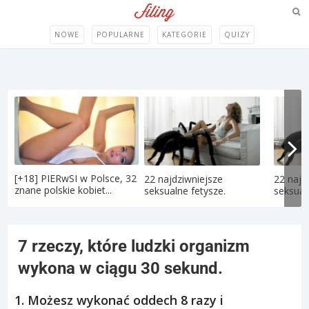
NOWE
POPULARNE
KATEGORIE
QUIZY
[+18] PIERwSI w Polsce, 32
22 najdziwniejsze
22 najd
znane polskie kobiet...
seksualne fetysze.
seksual
7 rzeczy, które ludzki organizm
wykona w ciągu 30 sekund.
1. Możesz wykonać oddech 8 razy i