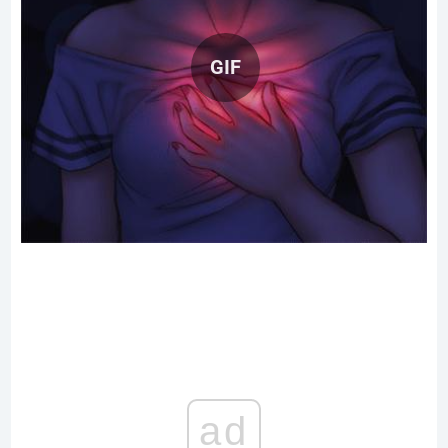
GIF
ad