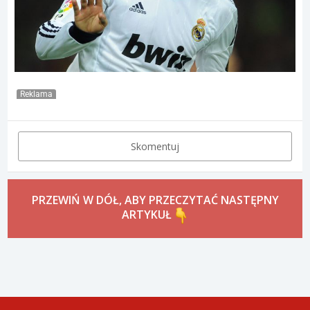
Reklama
Skomentuj
PRZEWIŃ W DÓŁ, ABY PRZECZYTAĆ NASTĘPNY
ARTYKUŁ