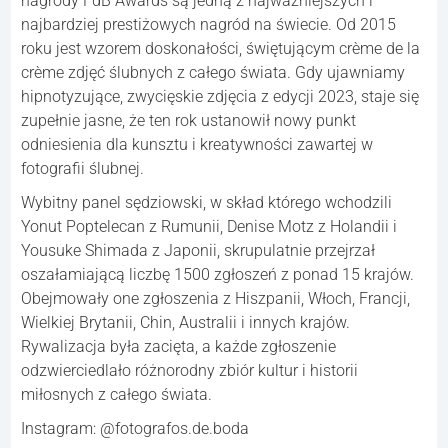
nagrody FdB Awards są jedną z najważniejszych i
najbardziej prestiżowych nagród na świecie. Od 2015
roku jest wzorem doskonałości, świętującym crème de la
crème zdjęć ślubnych z całego świata. Gdy ujawniamy
hipnotyzujące, zwycięskie zdjęcia z edycji 2023, staje się
zupełnie jasne, że ten rok ustanowił nowy punkt
odniesienia dla kunsztu i kreatywności zawartej w
fotografii ślubnej.
Wybitny panel sędziowski, w skład którego wchodzili
Yonut Poptelecan z Rumunii, Denise Motz z Holandii i
Yousuke Shimada z Japonii, skrupulatnie przejrzał
oszałamiającą liczbę 1500 zgłoszeń z ponad 15 krajów.
Obejmowały one zgłoszenia z Hiszpanii, Włoch, Francji,
Wielkiej Brytanii, Chin, Australii i innych krajów.
Rywalizacja była zacięta, a każde zgłoszenie
odzwierciedlało różnorodny zbiór kultur i historii
miłosnych z całego świata.
Instagram: @fotografos.de.boda