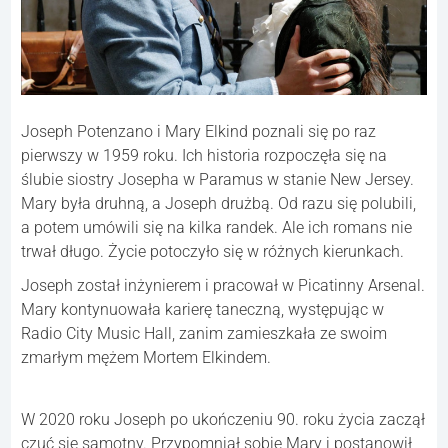
Joseph Potenzano i Mary Elkind poznali się po raz
pierwszy w 1959 roku. Ich historia rozpoczęła się na
ślubie siostry Josepha w Paramus w stanie New Jersey.
Mary była druhną, a Joseph drużbą. Od razu się polubili,
a potem umówili się na kilka randek. Ale ich romans nie
trwał długo. Życie potoczyło się w różnych kierunkach.
Joseph został inżynierem i pracował w Picatinny Arsenal.
Mary kontynuowała karierę taneczną, występując w
Radio City Music Hall, zanim zamieszkała ze swoim
zmarłym mężem Mortem Elkindem.
W 2020 roku Joseph po ukończeniu 90. roku życia zaczął
czuć się samotny. Przypomniał sobie Mary i postanowił