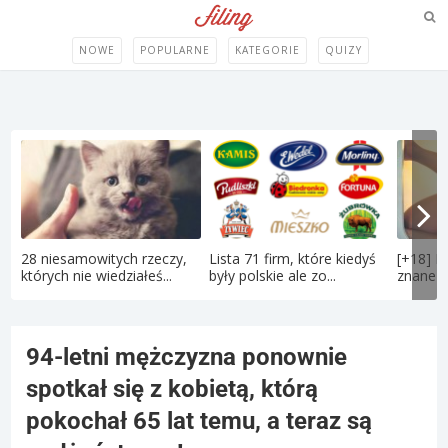
NOWE
POPULARNE
KATEGORIE
QUIZY
28 niesamowitych rzeczy,
Lista 71 firm, które kiedyś
[+18] P
których nie wiedziałeś...
były polskie ale zo...
znane po
94-letni mężczyzna ponownie
spotkał się z kobietą, którą
pokochał 65 lat temu, a teraz są