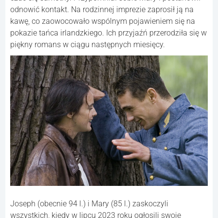
odnowić kontakt. Na rodzinnej imprezie zaprosił ją na
kawę, co zaowocowało wspólnym pojawieniem się na
pokazie tańca irlandzkiego. Ich przyjaźń przerodziła się w
piękny romans w ciągu następnych miesięcy.
Joseph (obecnie 94 l.) i Mary (85 l.) zaskoczyli
wszystkich, kiedy w lipcu 2023 roku ogłosili swoje