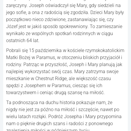
zaręczyny. Joseph oświadczył się Mary, gdy siedzieli na
jego sofie, a ona z radością się zgodziła. Dzieci Mary były
początkowo nieco zdziwione, zastanawiając się, czy
Józef jest w jakiś sposób spokrewniony. To zamieszanie
wynikało ze wspólnych spotkań rodzinnych w ciągu
ostatnich 64 lat.
Pobrali się 15 października w kościele rzymskokatolickim
Matki Bożej w Paramus, w otoczeniu bliskich przyjaciół i
rodziny. Patrząc w przyszłość, Joseph i Mary planują jak
najlepiej wykorzystać swój czas. Mary zatrzyma swoje
mieszkanie w Chestnut Ridge, ale większość czasu
spędzi z Josephem w Paramus, ciesząc się ich
towarzystwem i ceniąc drugą szansę na miłość.
Ta podnosząca na duchu historia pokazuje nam, że
nigdy nie jest za późno na miłość i szczęście, nawet po
wielu latach rozłąki. Podróż Josepha i Mary przypomina
nam o pięknie drugich szans i radości z ponownego
znalezienia miłości w późniejszym życiu.