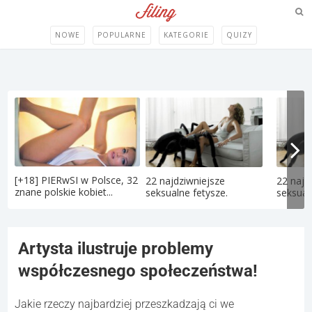
NOWE
POPULARNE
KATEGORIE
QUIZY
[+18] PIERwSI w Polsce, 32
22 najdziwniejsze
22 najd
znane polskie kobiet...
seksualne fetysze.
seksual
Artysta ilustruje problemy
współczesnego społeczeństwa!
Jakie rzeczy najbardziej przeszkadzają ci we