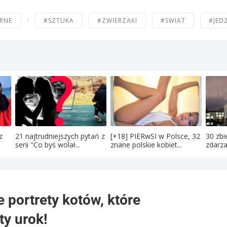
/
RNE
#SZTUKA
#ZWIERZAKI
#SWIAT
#JED
z
21 najtrudniejszych pytań z
[+18] PIERwSI w Polsce, 32
30 zbi
serii "Co byś wolał...
znane polskie kobiet...
zdarza
 portrety kotów, które
ty urok!