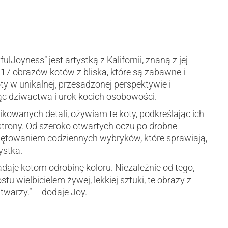
lJoyness” jest artystką z Kalifornii, znaną z jej
ę 17 obrazów kotów z bliska, które są zabawne i
y w unikalnej, przesadzonej perspektywie i
c dziwactwa i urok kocich osobowości.
owanych detali, ożywiam te koty, podkreślając ich
 strony. Od szeroko otwartych oczu po drobne
iętowaniem codziennych wybryków, które sprawiają,
ystka.
daje kotom odrobinę koloru. Niezależnie od tego,
tu wielbicielem żywej, lekkiej sztuki, te obrazy z
warzy.” – dodaje Joy.