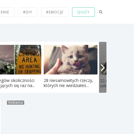
ZENIE
#DIY
#EMOCJE
QUIZY
egów okoliczności
28 niesamowitych rzeczy,
22 najdziwniejsze
jących się raz na...
których nie wiedziałeś...
seksualne fetysze
Reklama