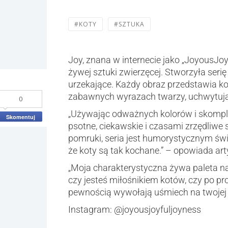
#KOTY
#SZTUKA
Joy, znana w internecie jako „JoyousJoyfu
żywej sztuki zwierzęcej. Stworzyła seri
urzekające. Każdy obraz przedstawia kot
zabawnych wyrazach twarzy, uchwytują
0
„Używając odważnych kolorów i skomplik
Skomentuj
psotne, ciekawskie i czasami zrzędliwe
pomruki, seria jest humorystycznym św
że koty są tak kochane.” – opowiada art
„Moja charakterystyczna żywa paleta na
czy jesteś miłośnikiem kotów, czy po pros
pewnością wywołają uśmiech na twojej t
Instagram: @joyousjoyfuljoyness