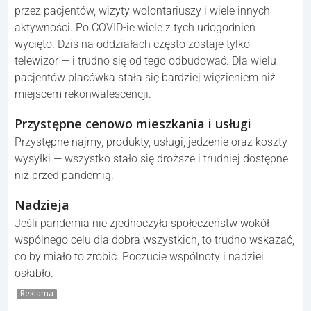
Ludzka przyzwoitość i zdrowy rozsądek
Po ponownym otwarciu miejsc publicznych wielu ludzi
zachowywało się skrajnie nieuprzejmie. Jako gospodarz
restauracji pamiętam klientkę, która publicznie obrażała
personel, bo ze względów bezpieczeństwa nie mogliśmy
przesunąć stolików — sytuacje takie stały się częstsze niż
wcześniej.
Zajęcia i terapia w szpitalach
psychiatrycznych
Przed pandemią pacjenci mieli animacje, terapię z
udziałem zwierząt, szklarnie, kawiarenki prowadzone
przez pacjentów, wizyty wolontariuszy i wiele innych
aktywności. Po COVID-ie wiele z tych udogodnień
wycięto. Dziś na oddziałach często zostaje tylko
telewizor — i trudno się od tego odbudować. Dla wielu
pacjentów placówka stała się bardziej więzieniem niż
miejscem rekonwalescencji.