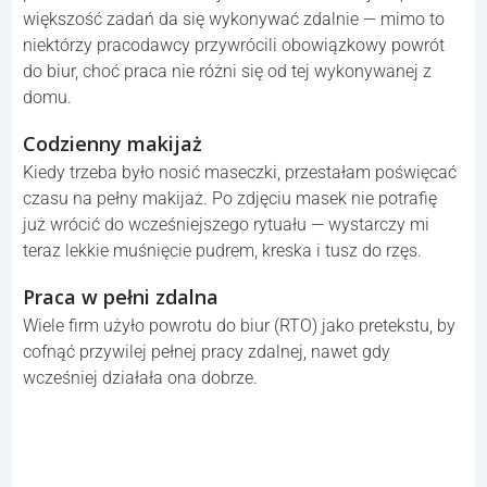
Kultura uprzejmości
Wielu odczuwa spadek wzajemnej uprzejmości i
szacunku w codziennych kontaktach międzyludzkich.
Dostępność usług 24/7
Sklepy i apteki, które kiedyś działały całą dobę, stały się
mniej dostępne w nocy — zasady pracy i dostępność
usług się zmieniły.
Papier w pracy
Moje zawodowe życie przeszło w tryb 100% cyfrowy
podczas lockdownu i tak już zostało. Pokazuje to, że
większość zadań da się wykonywać zdalnie — mimo to
niektórzy pracodawcy przywrócili obowiązkowy powrót
do biur, choć praca nie różni się od tej wykonywanej z
domu.
Codzienny makijaż
Kiedy trzeba było nosić maseczki, przestałam poświęcać