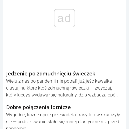
społecznościach — pandemia wystawiła ludzką
solidarność na ciężką próbę.
Węch
Dla niektórych osób utrata lub osłabienie zmysłu węchu
pozostało długotrwałym skutkiem zakażenia — coś, co
dla wielu już nie wróciło do normy.
ad