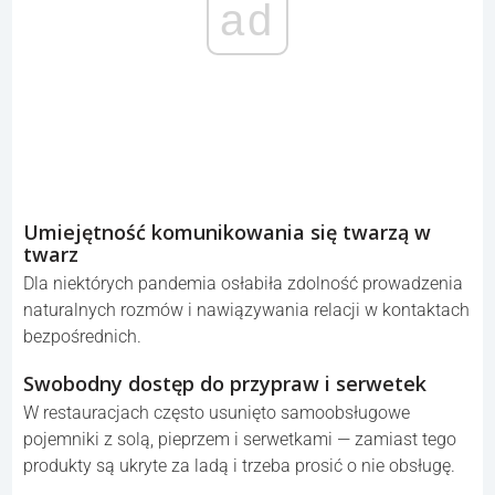
Znużenie Zoomem i wypalenie
Spotkania online stały się tak powszechne, że wiele osób
odczuwa trwałe zmęczenie „wirtualnymi” interakcjami —
nawet po powrocie do trybu stacjonarnego.
ad