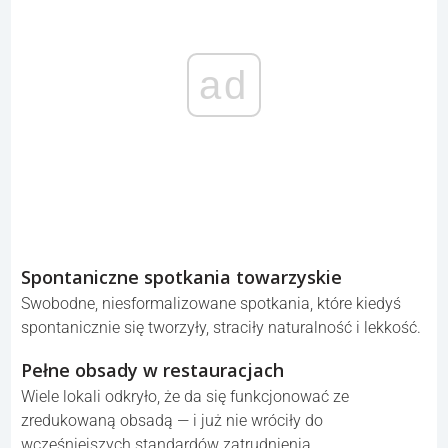
czasu na pełny makijaż. Po zdjęciu masek nie potrafię
już wrócić do wcześniejszego rytuału — wystarczy mi
teraz lekkie muśnięcie pudrem, kreska i tusz do rzęs.
Praca w pełni zdalna
Wiele firm użyło powrotu do biur (RTO) jako pretekstu, by
cofnąć przywilej pełnej pracy zdalnej, nawet gdy
wcześniej działała ona dobrze.
ad