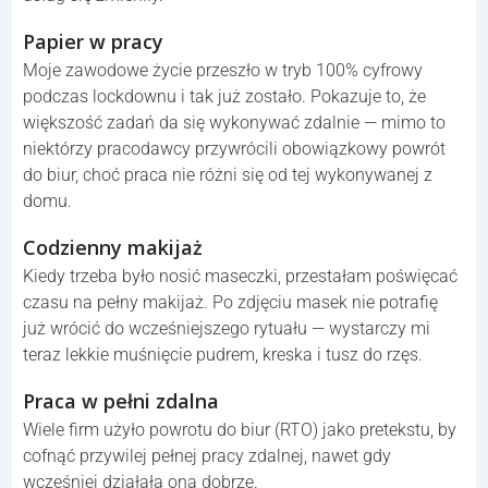
samoobsługowa lub długie rozmowy z chatbotami —
brak bezpośredniego kontaktu z żywym człowiekiem stał
się normą.
Kultura uprzejmości
Wielu odczuwa spadek wzajemnej uprzejmości i
szacunku w codziennych kontaktach międzyludzkich.
Dostępność usług 24/7
Sklepy i apteki, które kiedyś działały całą dobę, stały się
mniej dostępne w nocy — zasady pracy i dostępność
usług się zmieniły.
Papier w pracy
Moje zawodowe życie przeszło w tryb 100% cyfrowy
podczas lockdownu i tak już zostało. Pokazuje to, że
większość zadań da się wykonywać zdalnie — mimo to
niektórzy pracodawcy przywrócili obowiązkowy powrót
do biur, choć praca nie różni się od tej wykonywanej z