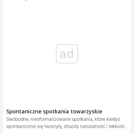
domu.
Codzienny makijaż
Kiedy trzeba było nosić maseczki, przestałam poświęcać
czasu na pełny makijaż. Po zdjęciu masek nie potrafię
już wrócić do wcześniejszego rytuału — wystarczy mi
teraz lekkie muśnięcie pudrem, kreska i tusz do rzęs.
Praca w pełni zdalna
Wiele firm użyło powrotu do biur (RTO) jako pretekstu, by
cofnąć przywilej pełnej pracy zdalnej, nawet gdy
wcześniej działała ona dobrze.