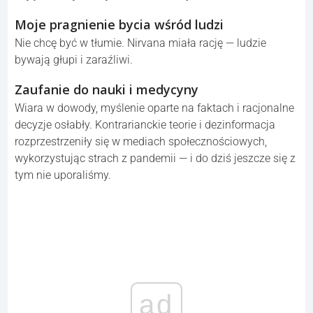
Pięć lat temu świat przeszedł przez prawdopodobnie
największy sprawdzian odporności od czasów II wojny
światowej. Miliony ludzi spędziły miesiące w izolacji,
wielu zmarło, a historia wyraźnie podzieliła się na „przed”
i „po”. Pandemia nas zmieniła — i niestety nie zawsze na
lepsze.
Dziś, gdy COVID-19 jest już częścią historii, możemy na
spokojnie przypomnieć sobie rzeczy, które ceniliśmy, a
które nie wróciły po pandemii. A może wróciły, ale już nie
dają nam tej samej radości co kiedyś.
Moje pragnienie bycia wśród ludzi
Nie chcę być w tłumie. Nirvana miała rację — ludzie
bywają głupi i zaraźliwi.
Zaufanie do nauki i medycyny
Wiara w dowody, myślenie oparte na faktach i racjonalne