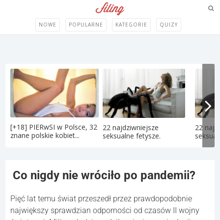
NOWE
POPULARNE
KATEGORIE
QUIZY
[+18] PIERwSI w Polsce, 32
22 najdziwniejsze
22 najd
znane polskie kobiet...
seksualne fetysze.
seksual
Co nigdy nie wróciło po pandemii?
Pięć lat temu świat przeszedł przez prawdopodobnie
największy sprawdzian odporności od czasów II wojny