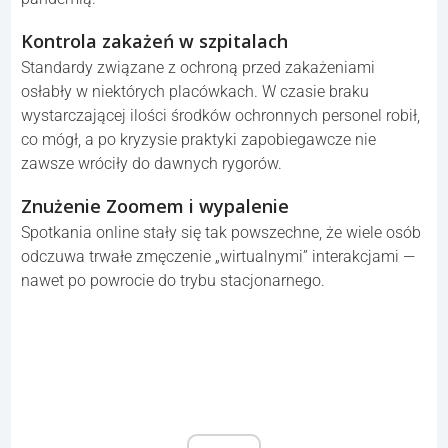
Jedzenie po zdmuchnięciu świeczek
Wielu z nas po pandemii nie potrafi już jeść kawałka
ciasta, na które ktoś zdmuchnął świeczki — zwyczaj,
który kiedyś wydawał się naturalny, dziś wzbudza opór.
Dobre połączenia lotnicze
Wygodne, liczne opcje przesiadek i trasy lotów skurczyły
się — podróżowanie stało się mniej elastyczne niż przed
pandemią.
Kontrola zakażeń w szpitalach
Standardy związane z ochroną przed zakażeniami
osłabły w niektórych placówkach. W czasie braku
wystarczającej ilości środków ochronnych personel robił,
co mógł, a po kryzysie praktyki zapobiegawcze nie
zawsze wróciły do dawnych rygorów.