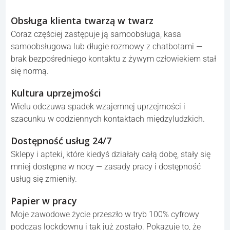
Przystępne cenowo mieszkania i usługi
Przystępne najmy, produkty, usługi, jedzenie oraz koszty
wysyłki — wszystko stało się droższe i trudniej dostępne
niż przed pandemią.
Nadzieja
Jeśli pandemia nie zjednoczyła społeczeństw wokół
wspólnego celu dla dobra wszystkich, to trudno wskazać,
co by miało to zrobić. Poczucie wspólnoty i nadziei
osłabło.
Reklama
Obsługa klienta twarzą w twarz
Coraz częściej zastępuje ją samoobsługa, kasa
samoobsługowa lub długie rozmowy z chatbotami —
brak bezpośredniego kontaktu z żywym człowiekiem stał
się normą.