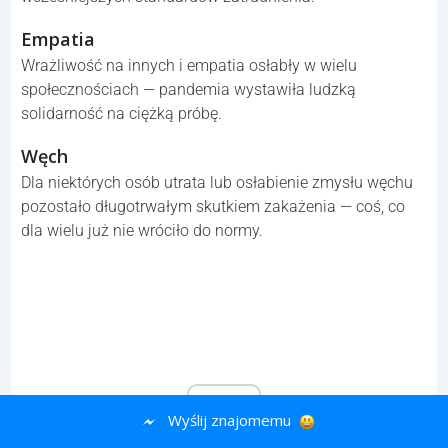
Spontaniczne spotkania towarzyskie
Swobodne, niesformalizowane spotkania, które kiedyś
spontanicznie się tworzyły, straciły naturalność i lekkość.
Pełne obsady w restauracjach
Wiele lokali odkryło, że da się funkcjonować ze
zredukowaną obsadą — i już nie wróciły do
wcześniejszych standardów zatrudnienia.
Empatia
Wrażliwość na innych i empatia osłabły w wielu
społecznościach — pandemia wystawiła ludzką
solidarność na ciężką próbę.
Wyślij znajomemu
Węch