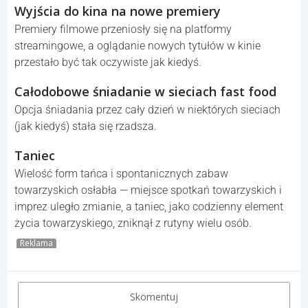
Umiejętność komunikowania się twarzą w
twarz
Dla niektórych pandemia osłabiła zdolność prowadzenia
naturalnych rozmów i nawiązywania relacji w kontaktach
bezpośrednich.
Swobodny dostęp do przypraw i serwetek
W restauracjach często usunięto samoobsługowe
pojemniki z solą, pieprzem i serwetkami — zamiast tego
produkty są ukryte za ladą i trzeba prosić o nie obsługę.
Wyjścia do kina na nowe premiery
Premiery filmowe przeniosły się na platformy
streamingowe, a oglądanie nowych tytułów w kinie
przestało być tak oczywiste jak kiedyś.
Całodobowe śniadanie w sieciach fast food
Opcja śniadania przez cały dzień w niektórych sieciach