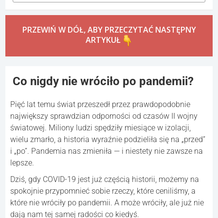
(jak kiedyś) stała się rzadsza.
Taniec
Wielość form tańca i spontanicznych zabaw
towarzyskich osłabła — miejsce spotkań towarzyskich i
imprez uległo zmianie, a taniec, jako codzienny element
życia towarzyskiego, zniknął z rutyny wielu osób.
Reklama
Skomentuj
PRZEWIŃ W DÓŁ, ABY PRZECZYTAĆ NASTĘPNY
ARTYKUŁ
Co nigdy nie wróciło po pandemii?