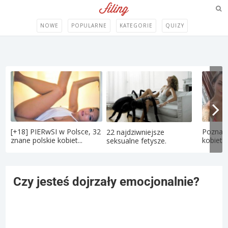
NOWE
POPULARNE
KATEGORIE
QUIZY
[+18] PIERwSI w Polsce, 32
Poznaj 
22 najdziwniejsze
znane polskie kobiet...
kobietę
seksualne fetysze.
Czy jesteś dojrzały emocjonalnie?