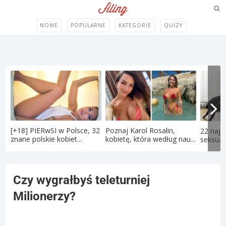
NOWE
POPULARNE
KATEGORIE
QUIZY
[+18] PIERwSI w Polsce, 32
Poznaj Karol Rosalin,
22 najd
znane polskie kobiet...
kobietę, która według nau...
seksual
Czy wygrałbyś teleturniej
Milionerzy?