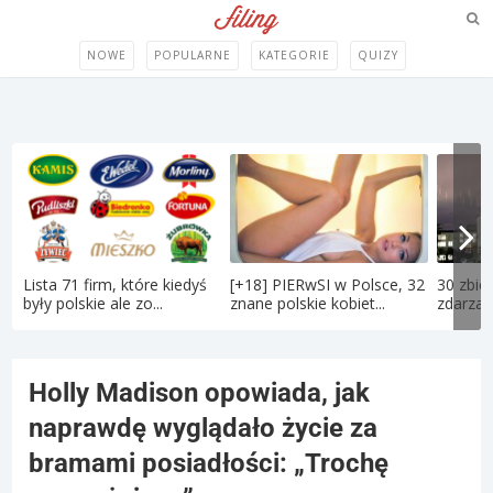
NOWE
POPULARNE
KATEGORIE
QUIZY
Lista 71 firm, które kiedyś
[+18] PIERwSI w Polsce, 32
30 zbie
były polskie ale zo...
znane polskie kobiet...
zdarzają
Holly Madison opowiada, jak
naprawdę wyglądało życie za
bramami posiadłości: „Trochę