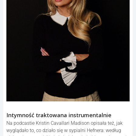
Intymność traktowana instrumentalnie
Na podcastie Kristin Cavallari Madison opisała też, jak
wyglądało to, co działo się w sypialni Hefnera: według