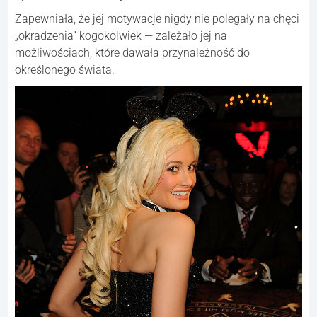
Zapewniała, że jej motywacje nigdy nie polegały na chęci
„okradzenia” kogokolwiek — zależało jej na
możliwościach, które dawała przynależność do
określonego świata.