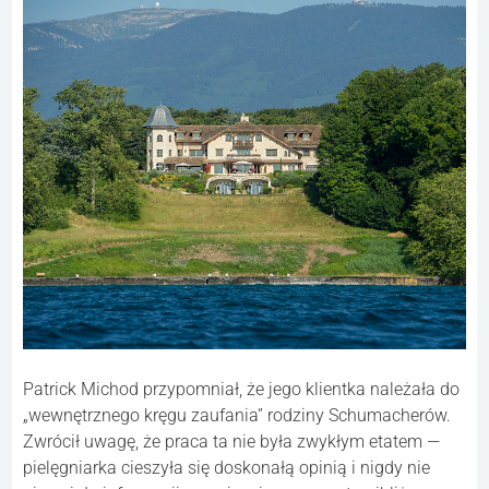
Patrick Michod przypomniał, że jego klientka należała do
„wewnętrznego kręgu zaufania” rodziny Schumacherów.
Zwrócił uwagę, że praca ta nie była zwykłym etatem —
pielęgniarka cieszyła się doskonałą opinią i nigdy nie