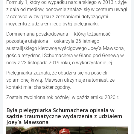
Formuły 1, który od wypadku narciarskiego w 2013 r. żyje
z dala od mediów, ponownie znalazł się w centrum uwagi
2 czerwca w związku z zeznaniami dotyczącymi
incydentu z udziałem jego byłej pielęgniarki.
Domniemana poszkodowana — której tożsamość
pozostaje utajniona — oskarżyła 26-letniego
australijskiego kierowcę wyścigowego Joey’a Mawsona,
gościa rezydencji Schumachera w Gland pod Genewą w
nocy z 23 listopada 2019 roku, o wykorzystanie jej.
Pielęgniarka zeznała, że obudziła się na pościeli
splamionej krwią. Mawson utrzymuje natomiast, że
kontakt miał charakter zgodny.
Została zwolniona rok później, w październiku 2020 r.
Była pielęgniarka Schumachera opisała w
sądzie traumatyczne wydarzenia z udziałem
Joey’a Mawsona