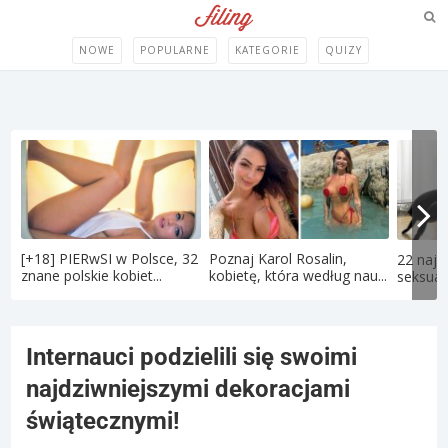
NOWE
POPULARNE
KATEGORIE
QUIZY
[+18] PIERwSI w Polsce, 32
Poznaj Karol Rosalin,
22 najd
znane polskie kobiet...
kobietę, która według nau...
seksual
Internauci podzielili się swoimi
najdziwniejszymi dekoracjami
świątecznymi!