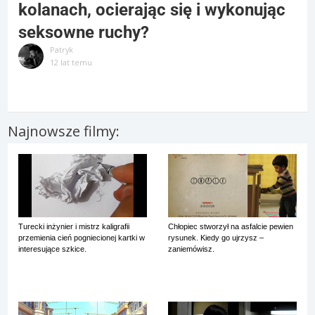
kolanach, ocierając się i wykonując
seksowne ruchy?
Patryk
12 lat temu
Najnowsze filmy:
Turecki inżynier i mistrz kaligrafii
Chłopiec stworzył na asfalcie pewien
przemienia cień pogniecionej kartki w
rysunek. Kiedy go ujrzysz –
interesujące szkice.
zaniemówisz.