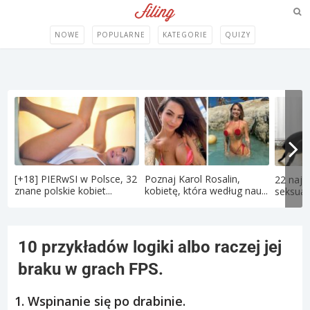
NOWE
POPULARNE
KATEGORIE
QUIZY
[+18] PIERwSI w Polsce, 32
Poznaj Karol Rosalin,
22 najd
znane polskie kobiet...
kobietę, która według nau...
seksual
10 przykładów logiki albo raczej jej
braku w grach FPS.
1. Wspinanie się po drabinie.