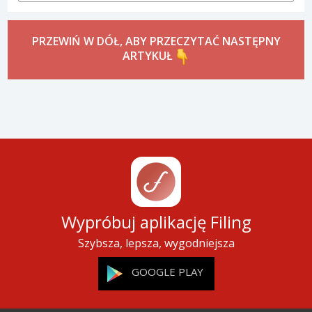
PRZEWIŃ W DÓŁ, ABY PRZECZYTAĆ NASTĘPNY
ARTYKUŁ
Wypróbuj aplikację Filing
Szybsza, lepsza, wygodniejsza
GOOGLE PLAY