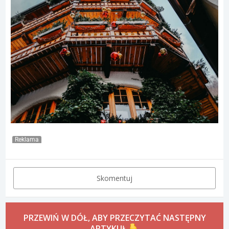
Reklama
Skomentuj
PRZEWIŃ W DÓŁ, ABY PRZECZYTAĆ NASTĘPNY
ARTYKUŁ