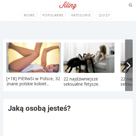
NOWE
POPULARNE
KATEGORIE
QUIZY
[+18] PIERwSI w Polsce, 32
22 najdziwniejsze
22 najd
znane polskie kobiet...
seksualne fetysze.
seksual
Jaką osobą jesteś?