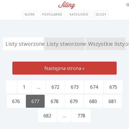
NOWE
POPULARNE
KATEGORIE
QUIZY
Listy stworzone przez Filing
Listy stworzone przez Społeczno
Wszystkie listy
Następna strona »
1
…
672
673
674
675
676
677
678
679
680
681
682
…
778