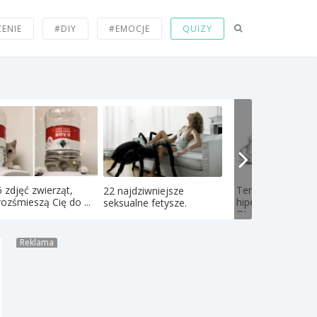
ZENIE
#DIY
#EMOCJE
QUIZY
 zdjęć zwierząt,
Ten artysta łączy
22 najdziwniejsze
rozśmieszą Cię do ...
hiperrealizm ze s
seksualne fetysze.
Oto...
Reklama