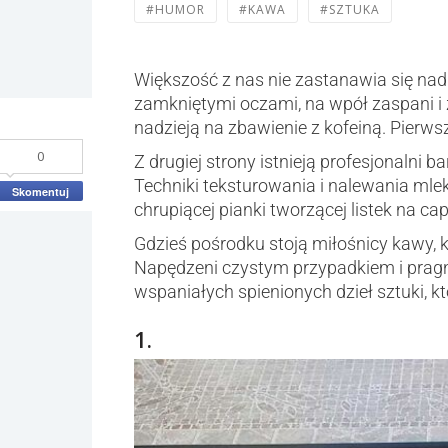
#HUMOR
#KAWA
#SZTUKA
Większość z nas nie zastanawia się nad 
zamkniętymi oczami, na wpół zaspani i 
nadzieją na zbawienie z kofeiną. Pierws
0
Z drugiej strony istnieją profesjonalni 
Techniki teksturowania i nalewania mlek
Skomentuj
chrupiącej pianki tworzącej listek na 
Gdzieś pośrodku stoją miłośnicy kawy,
Napędzeni czystym przypadkiem i pragn
wspaniałych spienionych dzieł sztuki, kt
1.