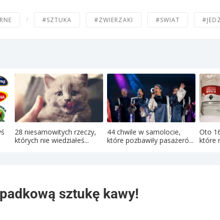
/
RNE
#SZTUKA
#ZWIERZAKI
#SWIAT
#JED
yś
28 niesamowitych rzeczy,
44 chwile w samolocie,
Oto 16
których nie wiedziałeś...
które pozbawiły pasażeró...
które 
ypadkową sztukę kawy!