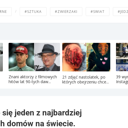
/
RNE
#SZTUKA
#ZWIERZAKI
#SWIAT
#JED
Znani aktorzy z filmowych
39 wy
21 zdjęć nastolatek, po
hitów lat 90-tych daw...
Instag
których obejrzeniu chce...
 się jeden z najbardziej
ch domów na świecie.