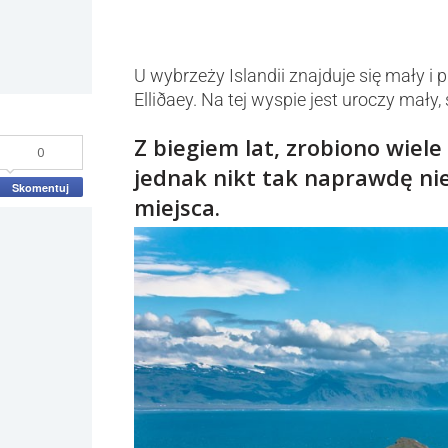
U wybrzeży Islandii znajduje się mały 
Elliðaey. Na tej wyspie jest uroczy mał
Z biegiem lat, zrobiono wiele
0
jednak nikt tak naprawdę ni
Skomentuj
miejsca.