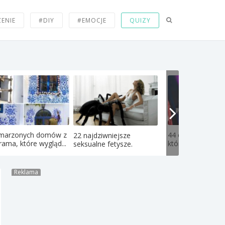
ZENIE
#DIY
#EMOCJE
QUIZY
marzonych domów z
44 chwile w samo
22 najdziwniejsze
rama, które wygląd...
które pozbawiły p
seksualne fetysze.
Reklama