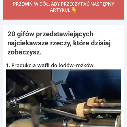
PRZEWIŃ W DÓŁ, ABY PRZECZYTAĆ NASTĘPNY
ARTYKUŁ
20 gifów przedstawiających
najciekawsze rzeczy, które dzisiaj
zobaczysz.
1. Produkcja wafli do lodów-rożków.