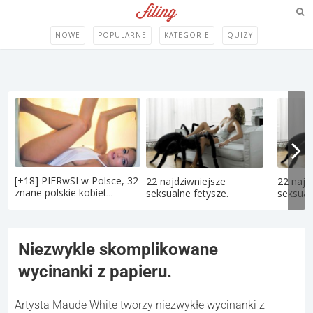
NOWE
POPULARNE
KATEGORIE
QUIZY
[+18] PIERwSI w Polsce, 32
22 najdziwniejsze
22 najd
znane polskie kobiet...
seksualne fetysze.
seksual
Niezwykle skomplikowane
wycinanki z papieru.
Artysta Maude White tworzy niezwykłe wycinanki z